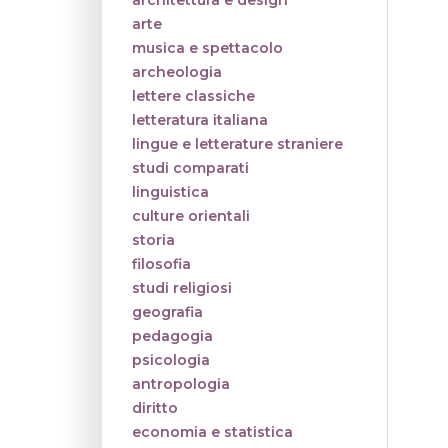
architettura e design
arte
musica e spettacolo
archeologia
lettere classiche
letteratura italiana
lingue e letterature straniere
studi comparati
linguistica
culture orientali
storia
filosofia
studi religiosi
geografia
pedagogia
psicologia
antropologia
diritto
economia e statistica