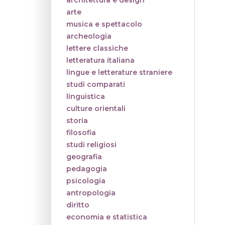
architettura e design
arte
musica e spettacolo
archeologia
lettere classiche
letteratura italiana
lingue e letterature straniere
studi comparati
linguistica
culture orientali
storia
filosofia
studi religiosi
geografia
pedagogia
psicologia
antropologia
diritto
economia e statistica