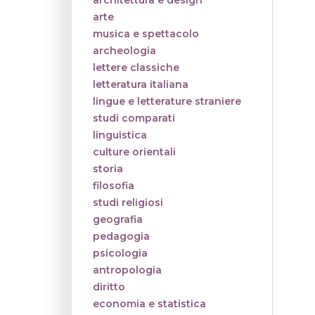
architettura e design
arte
musica e spettacolo
archeologia
lettere classiche
letteratura italiana
lingue e letterature straniere
studi comparati
linguistica
culture orientali
storia
filosofia
studi religiosi
geografia
pedagogia
psicologia
antropologia
diritto
economia e statistica