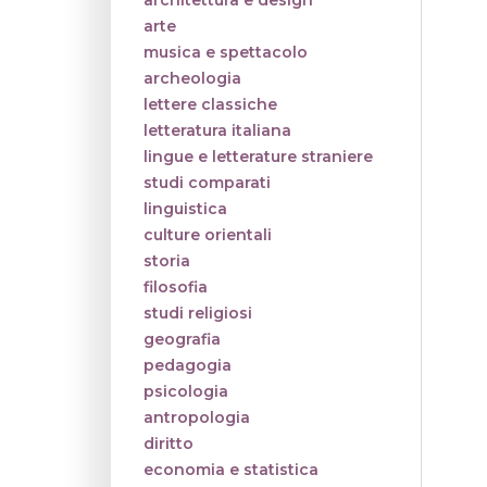
architettura e design
arte
musica e spettacolo
archeologia
lettere classiche
letteratura italiana
lingue e letterature straniere
studi comparati
linguistica
culture orientali
storia
filosofia
studi religiosi
geografia
pedagogia
psicologia
antropologia
diritto
economia e statistica