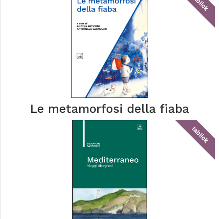
tablick
Le metamorfosi della fiaba
tablick