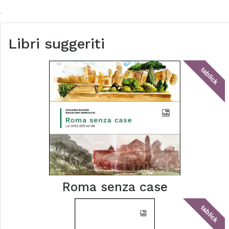
Libri suggeriti
tablick
Roma senza case
tablick