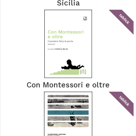
Sicilia
tablick
Con Montessori e oltre
tablick