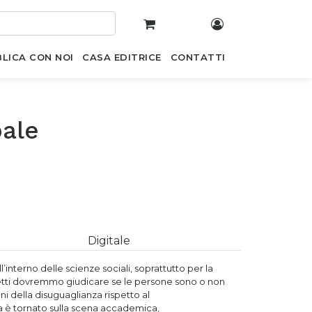
LICA CON NOI
CASA EDITRICE
CONTATTI
bale
Digitale
interno delle scienze sociali, soprattutto per la
etti dovremmo giudicare se le persone sono o non
ni della disuguaglianza rispetto al
za è tornato sulla scena accademica,