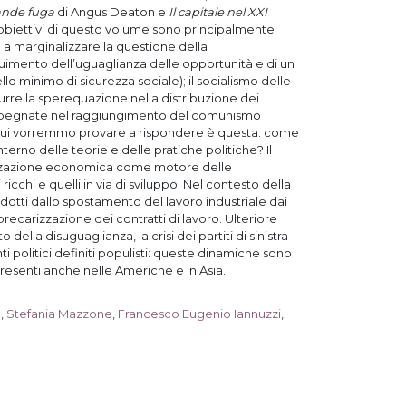
ande fuga
di Angus Deaton e
Il capitale nel XXI
li obiettivi di questo volume sono principalmente
o a marginalizzare la questione della
seguimento dell’uguaglianza delle opportunità e di un
ello minimo di sicurezza sociale); il socialismo delle
rre la sperequazione nella distribuzione dei
impegnate nel raggiungimento del comunismo
 cui vorremmo provare a rispondere è questa: come
terno delle teorie e delle pratiche politiche? Il
alizzazione economica come motore delle
i ricchi e quelli in via di sviluppo. Nel contesto della
odotti dallo spostamento del lavoro industriale dai
 precarizzazione dei contratti di lavoro. Ulteriore
 della disuguaglianza, la crisi dei partiti di sinistra
 politici definiti populisti: queste dinamiche sono
esenti anche nelle Americhe e in Asia.
é
,
Stefania Mazzone
,
Francesco Eugenio Iannuzzi
,