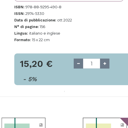
978-88-9295-490-8
ISBN:
2974-5330
ISSN:
ott 2022
Data di pubblicazione:
156
N° di pagine:
italiano e inglese
Lingua:
15 x 22 cm
Formato:
15,20
€
-
5
%