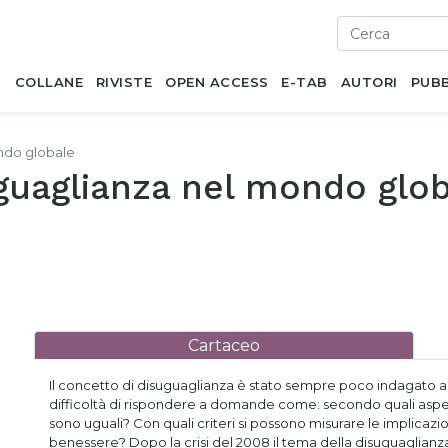
I
COLLANE
RIVISTE
OPEN ACCESS
E-TAB
AUTORI
PUBB
ndo globale
guaglianza nel mondo glo
Cartaceo
Il concetto di disuguaglianza è stato sempre poco indagato all’
difficoltà di rispondere a domande come: secondo quali asp
sono uguali? Con quali criteri si possono misurare le implicazio
benessere? Dopo la crisi del 2008 il tema della disuguaglian