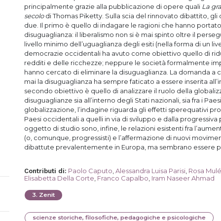
principalmente grazie alla pubblicazione di opere quali
La gr
secolo
di Thomas Piketty. Sulla scia del rinnovato dibattito, g
due. Il primo è quello di indagare le ragioni che hanno portat
disuguaglianza: il liberalismo non si è mai spinto oltre il per
livello minimo dell’uguaglianza degli esiti (nella forma di un liv
democrazie occidentali ha avuto come obiettivo quello di ridu
redditi e delle ricchezze; neppure le società formalmente 
hanno cercato di eliminare la disuguaglianza. La domanda a
mai la disuguaglianza ha sempre faticato a essere inserita all’in
secondo obiettivo è quello di analizzare il ruolo della glob
disuguaglianze sia all’interno degli Stati nazionali, sia fra i Paes
globalizzazione, l’indagine riguarda gli effetti sperequativi pr
Paesi occidentali a quelli in via di sviluppo e dalla progressiva
oggetto di studio sono, infine, le relazioni esistenti fra l’aumento
(o, comunque, progressisti) e l’affermazione di nuovi movimenti
dibattute prevalentemente in Europa, ma sembrano essere pr
Paolo Caputo
,
Alessandra Luisa Parisi
,
Rosa Mul
Contributi di
:
Elisabetta Della Corte
,
Franco Capalbo
,
Iram Naseer Ahmad
3
.
Zenit
scienze storiche, filosofiche, pedagogiche e psicologiche