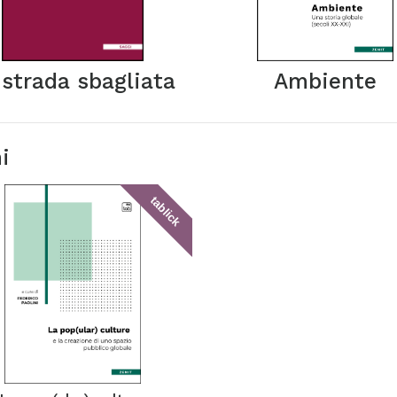
 strada sbagliata
Ambiente
i
tablick