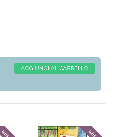
AGGIUNGI AL CARRELLO
tablick
tablick