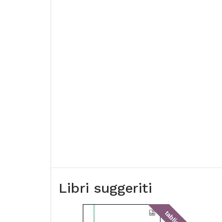
Libri suggeriti
tablick