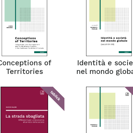
Conceptions of
Identità e soci
Territories
nel mondo glob
tablick