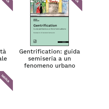
età
Gentrification: guida
ale
semiseria a un
fenomeno urbano
tablick