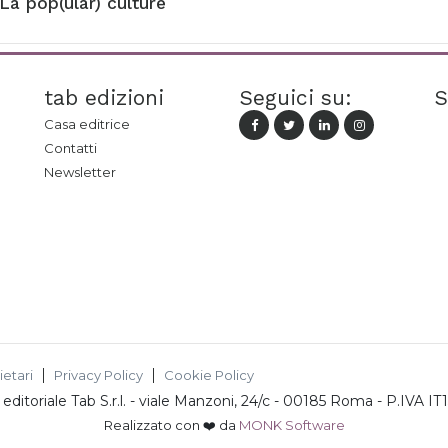
La pop(ular) culture
tab edizioni
Seguici su:
S
Casa editrice
Contatti
Newsletter
ietari
Privacy Policy
Cookie Policy
ditoriale Tab S.r.l.
-
viale Manzoni, 24/c - 00185 Roma
- P.IVA
IT
Realizzato con ❤️ da
MONK Software