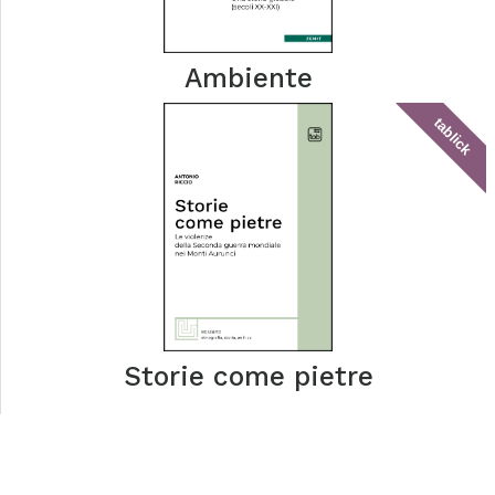
Ambiente
tablick
Storie come pietre
Altri libri di
Alberto Malfitano