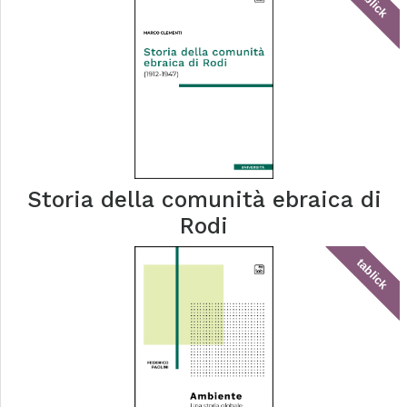
tablick
Storia della comunità ebraica di
Rodi
tablick