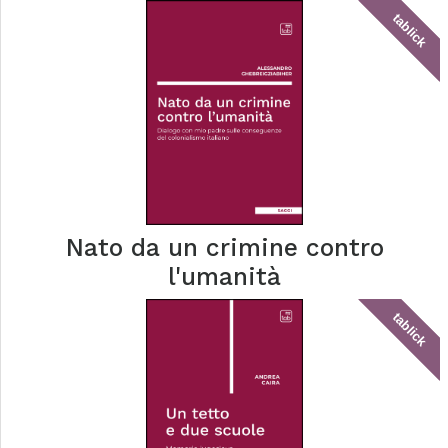
tablick
Nato da un crimine contro
l'umanità
tablick