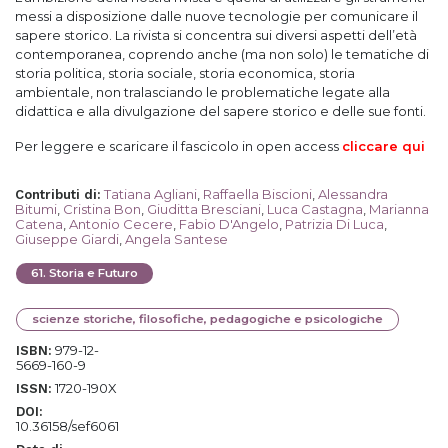
messi a disposizione dalle nuove tecnologie per comunicare il
sapere storico. La rivista si concentra sui diversi aspetti dell’età
contemporanea, coprendo anche (ma non solo) le tematiche di
storia politica, storia sociale, storia economica, storia
ambientale, non tralasciando le problematiche legate alla
didattica e alla divulgazione del sapere storico e delle sue fonti.
Per leggere e scaricare il fascicolo in open access
cliccare qui
Tatiana Agliani
,
Raffaella Biscioni
,
Alessandra
Contributi di
:
Bitumi
,
Cristina Bon
,
Giuditta Bresciani
,
Luca Castagna
,
Marianna
Catena
,
Antonio Cecere
,
Fabio D'Angelo
,
Patrizia Di Luca
,
Giuseppe Giardi
,
Angela Santese
61
.
Storia e Futuro
scienze storiche, filosofiche, pedagogiche e psicologiche
979-12-
ISBN:
5669-160-9
1720-190X
ISSN:
DOI:
10.36158/sef6061