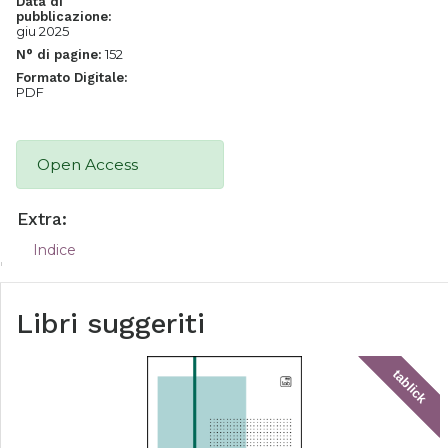
Data di
pubblicazione:
giu 2025
152
N° di pagine:
Formato Digitale:
PDF
Open Access
Extra:
Indice
Libri suggeriti
tablick