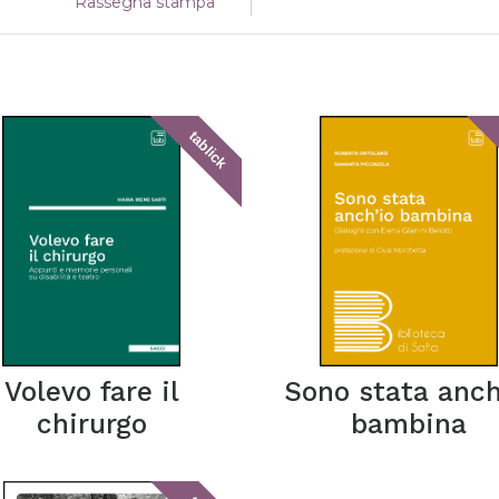
Rassegna stampa
tablick
Volevo fare il
Sono stata anch
chirurgo
bambina