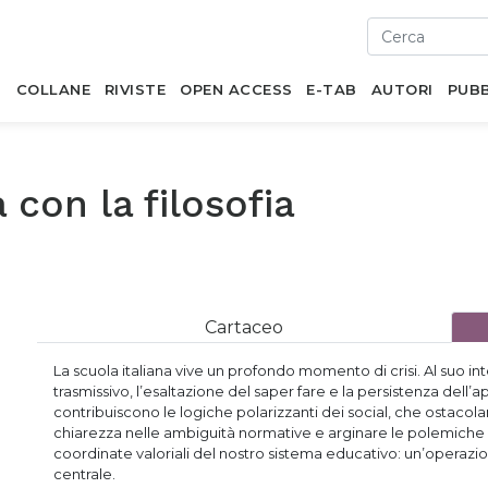
I
COLLANE
RIVISTE
OPEN ACCESS
E-TAB
AUTORI
PUBB
 con la filosofia
Cartaceo
La scuola italiana vive un profondo momento di crisi. Al suo in
trasmissivo, l’esaltazione del saper fare e la persistenza dell
contribuiscono le logiche polarizzanti dei social, che ostacolan
chiarezza nelle ambiguità normative e arginare le polemiche s
coordinate valoriali del nostro sistema educativo: un’operazion
centrale.