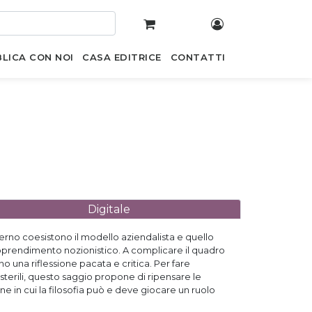
LICA CON NOI
CASA EDITRICE
CONTATTI
Digitale
terno coesistono il modello aziendalista e quello
’apprendimento nozionistico. A complicare il quadro
o una riflessione pacata e critica. Per fare
terili, questo saggio propone di ripensare le
e in cui la filosofia può e deve giocare un ruolo