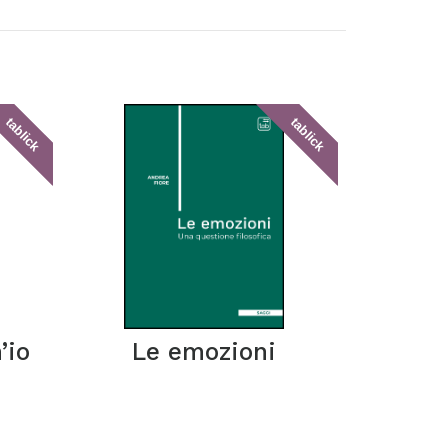
tablick
tablick
’io
Le emozioni