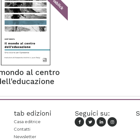
tablick
 mondo al centro
dell'educazione
tab edizioni
Seguici su:
S
Casa editrice
Contatti
Newsletter