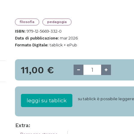
filosofia
pedagogia
979-12-5669-332-0
ISBN:
mar 2026
Data di pubblicazione:
tablick + ePub
Formato Digitale:
11,00
€
su tablick è possibile legger
leggi su tablick
Extra: