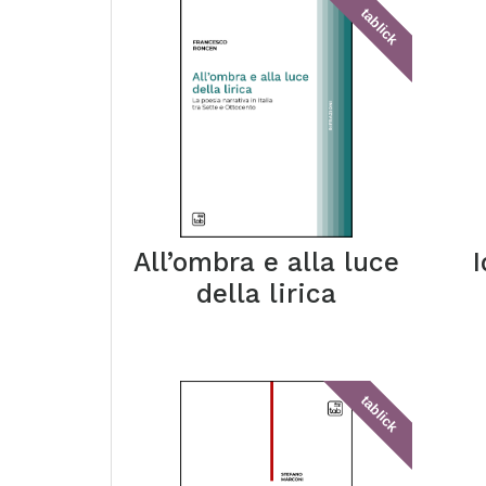
tablick
All’ombra e alla luce
della lirica
tablick