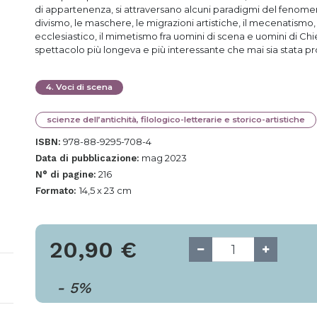
di appartenenza, si attraversano alcuni paradigmi del fenomeno t
divismo, le maschere, le migrazioni artistiche, il mecenatismo,
ecclesiastico, il mimetismo fra uomini di scena e uomini di Chies
spettacolo più longeva e più interessante che mai sia stata pr
4
.
Voci di scena
scienze dell’antichità, filologico-letterarie e storico-artistiche
978-88-9295-708-4
ISBN:
mag 2023
Data di pubblicazione:
216
N° di pagine:
14,5 x 23 cm
Formato:
20,90
€
-
5
%