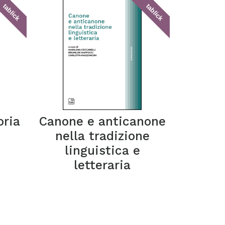
tablick
tablick
oria
Canone e anticanone
nella tradizione
linguistica e
letteraria