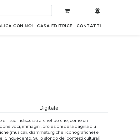
LICA CON NOI
CASA EDITRICE
CONTATTI
Digitale
o e il suo indiscusso archetipo che, come un
pone voci, immagini, proiezioni della pagina più
toriche (musicali, drammaturgiche, iconografiche) e
el Cinquecento. Sullo sfondo dei contesti culturali