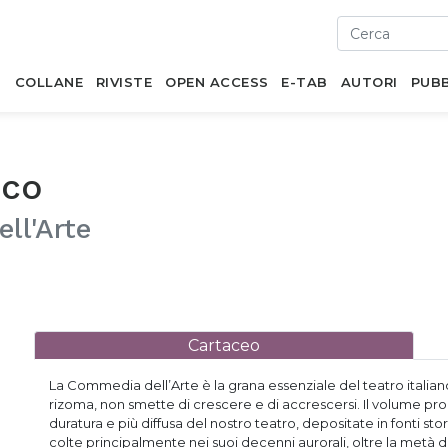
I
COLLANE
RIVISTE
OPEN ACCESS
E-TAB
AUTORI
PUBB
ico
ll'Arte
Cartaceo
La Commedia dell’Arte è la grana essenziale del teatro italian
rizoma, non smette di crescere e di accrescersi. Il volume pro
duratura e più diffusa del nostro teatro, depositate in fonti s
colte principalmente nei suoi decenni aurorali, oltre la metà d