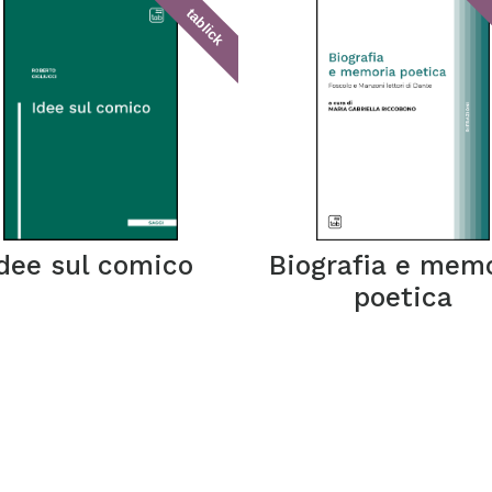
tablick
Idee sul comico
Biografia e mem
poetica