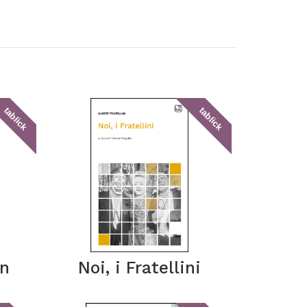
tablick
tablick
in
Noi, i Fratellini