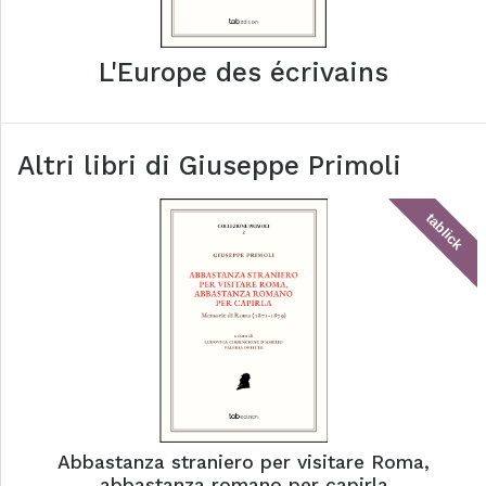
L'Europe des écrivains
Altri libri di
Giuseppe Primoli
tablick
Abbastanza straniero per visitare Roma,
abbastanza romano per capirla