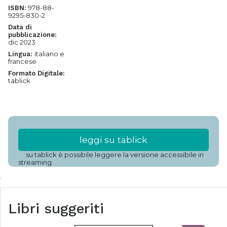
978-88-
ISBN:
9295-830-2
Data di
pubblicazione:
dic 2023
italiano e
Lingua:
francese
Formato Digitale:
tablick
leggi su tablick
su tablick è possibile leggere la versione accessibile in
streaming
Libri suggeriti