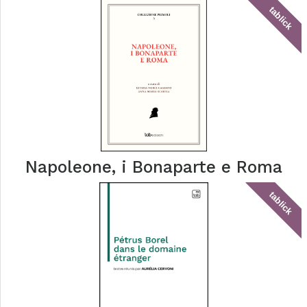
tablick
Napoleone, i Bonaparte e Roma
tablick