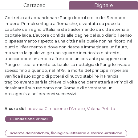
Cartaceo
Digitale
Costretto ad abbandonare Parigi dopo il crollo del Secondo
Impero, Primoli si rifugia a Roma che, diventata da poco la
capitale del regno d’Italia, si sta trasformando da città eterna a
capitale laica. L’autore confida alle pagine del suo diario il senso
di spaesamento rispetto a una città nella quale non ha ricordi né
punti di riferimento e dove non riesce a immaginare un futuro,
ma verso la quale volge uno sguardo incuriosito e attento,
tracciandone un ampio affresco, in un costante paragone con
Parigi e il suo fermento culturale. La nostalgia di Parigi lo invade
spesso fino a quando, nel 1879, la morte del principe imperiale
vanifica il suo sogno di potersi di nuovo stabilire in Francia. Il
tragico evento sarà la chiave di volta che permetterà a Primoli di
rinsaldare il suo rapporto con Roma e di diventarne un
protagonista nei decenni successivi.
Ludovica Cirrincione d’Amelio
,
Valeria Petitto
A cura di
:
1
.
Fondazione Primoli
scienze dell’antichità, filologico-letterarie e storico-artistiche