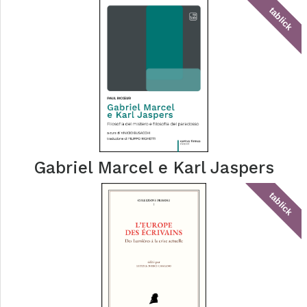
tablick
Gabriel Marcel e Karl Jaspers
tablick