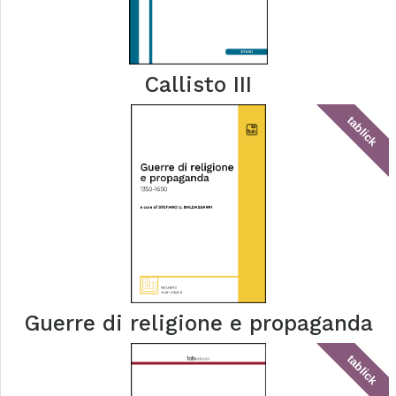
Callisto III
tablick
Guerre di religione e propaganda
tablick