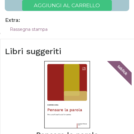
AGGIUNGI AL CARRELLO
Extra:
Rassegna stampa
Libri suggeriti
tablick