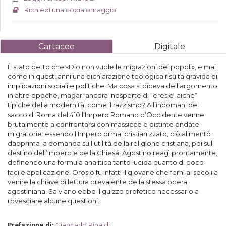
Richiedi una copia omaggio
Cartaceo
Digitale
È stato detto che «Dio non vuole le migrazioni dei popoli», e mai
come in questi anni una dichiarazione teologica risulta gravida di
implicazioni sociali e politiche. Ma cosa si diceva dell’argomento
in altre epoche, magari ancora inesperte di “eresie laiche”
tipiche della modernità, come il razzismo? All’indomani del
sacco di Roma del 410 l’Impero Romano d’Occidente venne
brutalmente a confrontarsi con massicce e distinte ondate
migratorie: essendo l’Impero ormai cristianizzato, ciò alimentò
dapprima la domanda sull’utilità della religione cristiana, poi sul
destino dell’Impero e della Chiesa. Agostino reagì prontamente,
definendo una formula analitica tanto lucida quanto di poco
facile applicazione: Orosio fu infatti il giovane che fornì ai secoli a
venire la chiave di lettura prevalente della stessa opera
agostiniana. Salviano ebbe il guizzo profetico necessario a
rovesciare alcune questioni.
Giancarlo Rinaldi
Prefazione di
: