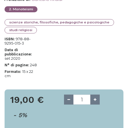
2
.
Monoteismi
scienze storiche, filosofiche, pedagogiche e psicologiche
studi religiosi
978-88-
ISBN:
9295-015-3
Data di
pubblicazione:
set 2020
248
N° di pagine:
15 x 22
Formato:
cm
19,00
€
-
5
%