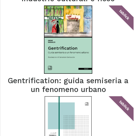
tablick
Gentrification: guida semiseria a
un fenomeno urbano
tablick