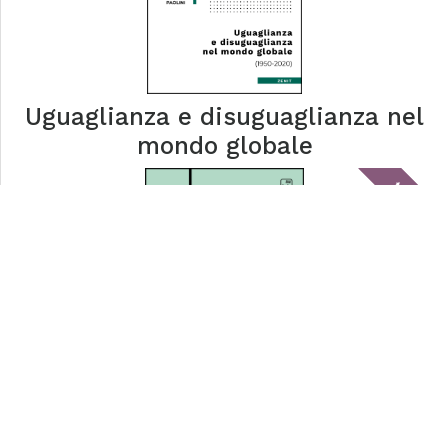
Uguaglianza e disuguaglianza nel
mondo globale
tablick
Memoria e futuro della salute in
città