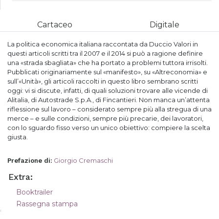
Cartaceo
Digitale
La politica economica italiana raccontata da Duccio Valori in
questi articoli scritti tra il 2007 e il 2014 si può a ragione definire
una «strada sbagliata» che ha portato a problemi tuttora irrisolti.
Pubblicati originariamente sul «manifesto», su «Altreconomia» e
sull’«Unità», gli articoli raccolti in questo libro sembrano scritti
oggi: vi si discute, infatti, di quali soluzioni trovare alle vicende di
Alitalia, di Autostrade S.p.A., di Fincantieri. Non manca un’attenta
riflessione sul lavoro – considerato sempre più alla stregua di una
merce – e sulle condizioni, sempre più precarie, dei lavoratori,
con lo sguardo fisso verso un unico obiettivo: compiere la scelta
giusta.
Giorgio Cremaschi
Prefazione di
:
Extra:
Booktrailer
Rassegna stampa