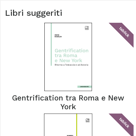
Libri suggeriti
tablick
Gentrification tra Roma e New
York
tablick