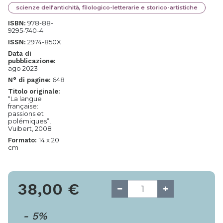
scienze dell’antichità, filologico-letterarie e storico-artistiche
978-88-
ISBN:
9295-740-4
2974-850X
ISSN:
Data di
pubblicazione:
ago 2023
648
N° di pagine:
Titolo originale:
“La langue
française:
passions et
polémiques”,
Vuibert, 2008
14 x 20
Formato:
cm
38,00
€
-
5
%