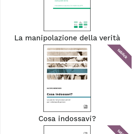
La manipolazione della verità
tablick
Cosa indossavi?