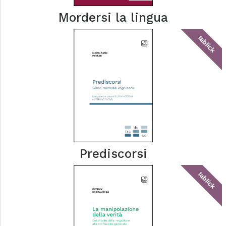
Mordersi la lingua
tablick
Prediscorsi
tablick