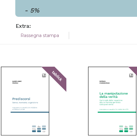
-
5
%
Extra:
Rassegna stampa
tablick