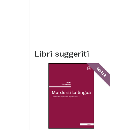
Libri suggeriti
tablick