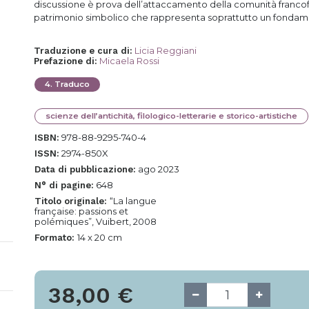
discussione è prova dell’attaccamento della comunità francofo
patrimonio simbolico che rappresenta soprattutto un fondam
Licia Reggiani
Traduzione e cura di
:
Micaela Rossi
Prefazione di
:
4
.
Traduco
scienze dell’antichità, filologico-letterarie e storico-artistiche
978-88-9295-740-4
ISBN:
2974-850X
ISSN:
ago 2023
Data di pubblicazione:
648
N° di pagine:
“La langue
Titolo originale:
française: passions et
polémiques”, Vuibert, 2008
14 x 20 cm
Formato:
38,00
€