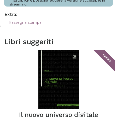
su tablick è possibile leggere la versione accessibile in
streaming
Extra:
Rassegna stampa
Libri suggeriti
tablick
Il nuovo universo digitale