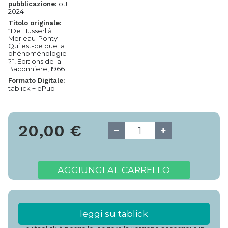
ott
pubblicazione:
2024
Titolo originale:
“De Husserl à
Merleau-Ponty :
Qu’ est-ce que la
phénoménologie
?”, Editions de la
Baconniere, 1966
Formato Digitale:
tablick + ePub
20,00
€
AGGIUNGI AL CARRELLO
leggi su tablick