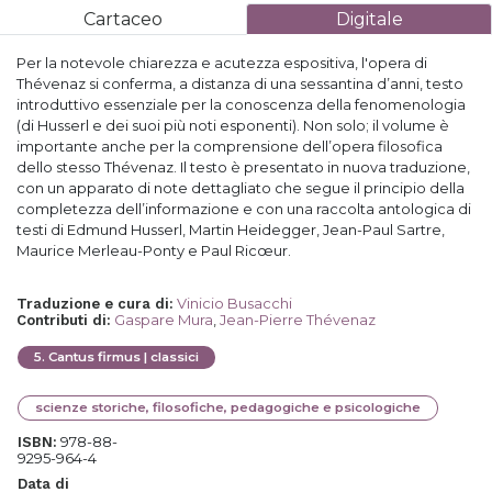
Cartaceo
Digitale
Per la notevole chiarezza e acutezza espositiva, l'opera di
Thévenaz si conferma, a distanza di una sessantina d’anni, testo
introduttivo essenziale per la conoscenza della fenomenologia
(di Husserl e dei suoi più noti esponenti). Non solo; il volume è
importante anche per la comprensione dell’opera filosofica
dello stesso Thévenaz. Il testo è presentato in nuova traduzione,
con un apparato di note dettagliato che segue il principio della
completezza dell’informazione e con una raccolta antologica di
testi di Edmund Husserl, Martin Heidegger, Jean-Paul Sartre,
Maurice Merleau-Ponty e Paul Ricœur.
Vinicio Busacchi
Traduzione e cura di
:
Gaspare Mura
,
Jean-Pierre Thévenaz
Contributi di
:
5
.
Cantus firmus | classici
scienze storiche, filosofiche, pedagogiche e psicologiche
978-88-
ISBN:
9295-964-4
Data di