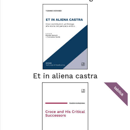
Et in aliena castra
tablick