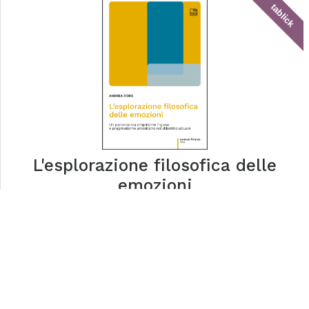
tablick
L'esplorazione filosofica delle
emozioni
tablick