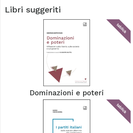
Libri suggeriti
tablick
Dominazioni e poteri
tablick