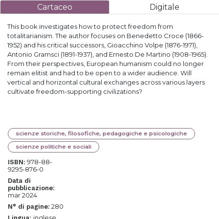
Cartaceo
Digitale
This book investigates how to protect freedom from
totalitarianism. The author focuses on Benedetto Croce (1866-
1952) and his critical successors, Gioacchino Volpe (1876-1971),
Antonio Gramsci (1891-1937), and Ernesto De Martino (1908-1965).
From their perspectives, European humanism could no longer
remain elitist and had to be open to a wider audience. Will
vertical and horizontal cultural exchanges across various layers
cultivate freedom-supporting civilizations?
scienze storiche, filosofiche, pedagogiche e psicologiche
scienze politiche e sociali
978-88-
ISBN:
9295-876-0
Data di
pubblicazione:
mar 2024
280
N° di pagine:
inglese
Lingua: