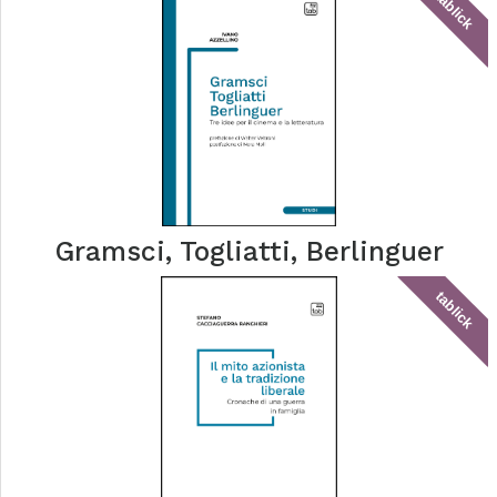
tablick
Gramsci, Togliatti, Berlinguer
tablick