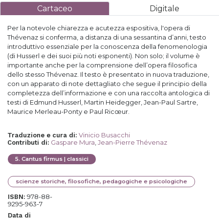
Cartaceo
Digitale
Per la notevole chiarezza e acutezza espositiva, l'opera di
Thévenaz si conferma, a distanza di una sessantina d’anni, testo
introduttivo essenziale per la conoscenza della fenomenologia
(di Husserl e dei suoi più noti esponenti). Non solo; il volume è
importante anche per la comprensione dell’opera filosofica
dello stesso Thévenaz. Il testo è presentato in nuova traduzione,
con un apparato di note dettagliato che segue il principio della
completezza dell’informazione e con una raccolta antologica di
testi di Edmund Husserl, Martin Heidegger, Jean-Paul Sartre,
Maurice Merleau-Ponty e Paul Ricœur.
Vinicio Busacchi
Traduzione e cura di
:
Gaspare Mura
,
Jean-Pierre Thévenaz
Contributi di
:
5
.
Cantus firmus | classici
scienze storiche, filosofiche, pedagogiche e psicologiche
978-88-
ISBN:
9295-963-7
Data di