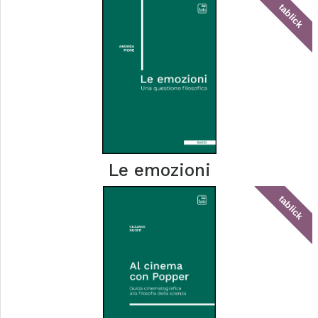
tablick
Le emozioni
tablick