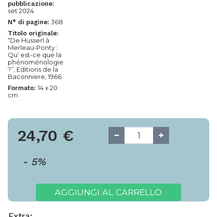
pubblicazione:
set 2024
368
N° di pagine:
Titolo originale:
“De Husserl à
Merleau-Ponty :
Qu’ est-ce que la
phénoménologie
?”, Editions de la
Baconniere, 1966
14 x 20
Formato:
cm
24,70
€
-
5
%
AGGIUNGI AL CARRELLO
Extra: