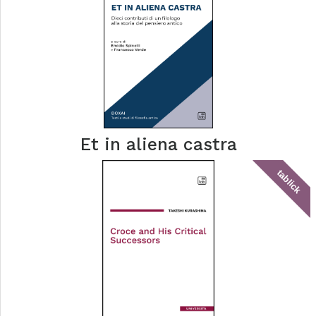
Et in aliena castra
tablick