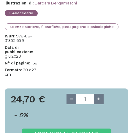
Barbara Bergamaschi
Illustrazioni di
:
1
.
Abecedario
scienze storiche, filosofiche, pedagogiche e psicologiche
978-88-
ISBN:
31352-65-9
Data di
pubblicazione:
giu 2020
168
N° di pagine:
20 x 27
Formato:
cm
24,70
€
-
5
%