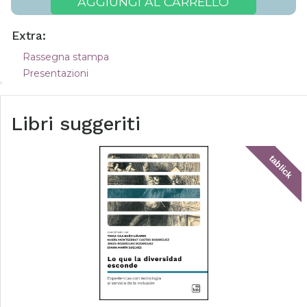
AGGIUNGI AL CARRELLO
Extra:
Rassegna stampa
Presentazioni
Libri suggeriti
tablick