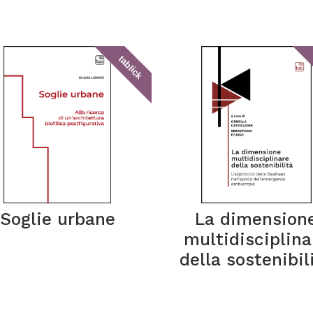
tablick
Soglie urbane
La dimension
multidisciplina
della sostenibil