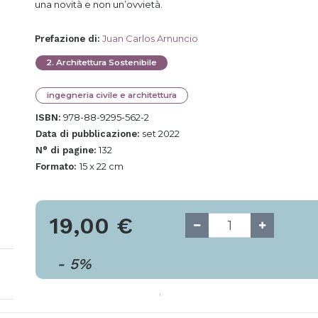
una novità e non un’ovvietà.
Juan Carlos Arnuncio
Prefazione di
:
2
.
Architettura Sostenibile
ingegneria civile e architettura
978-88-9295-562-2
ISBN:
set 2022
Data di pubblicazione:
132
N° di pagine:
15 x 22 cm
Formato:
19,00
€
-
5
%