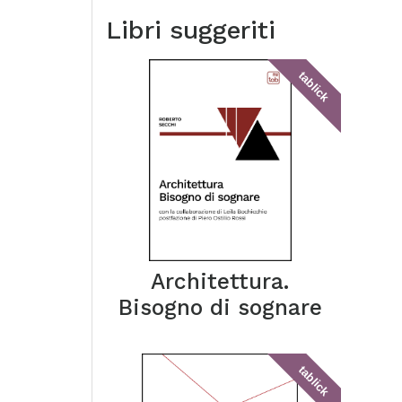
Libri suggeriti
tablick
Architettura.
Bisogno di sognare
tablick