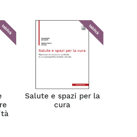
tablick
tablick
e
Salute e spazi per la
re
cura
ità