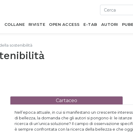
I
COLLANE
RIVISTE
OPEN ACCESS
E-TAB
AUTORI
PUBB
della sostenibilità
tenibilità
Cartaceo
Nell’epoca attuale, in cui si manifestano un crescente interesse
di bellezza, la domanda che gli autori si pongono è: le istan
ricerca di un’unica soluzione? Il campo di osservazione specific
è sempre confrontata con la ricerca della bellezza e che oggi 