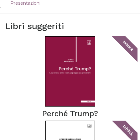
Presentazioni
Libri suggeriti
tablick
Perché Trump?
tablick