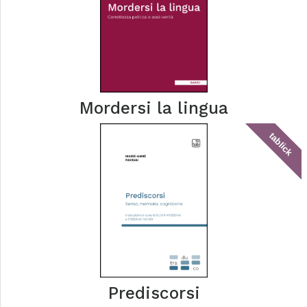
Mordersi la lingua
tablick
Prediscorsi