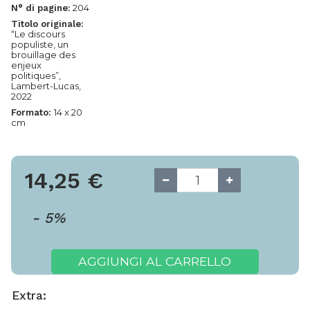
204
N° di pagine:
Titolo originale:
“Le discours
populiste, un
brouillage des
enjeux
politiques”,
Lambert-Lucas,
2022
14 x 20
Formato:
cm
14,25
€
-
5
%
AGGIUNGI AL CARRELLO
Extra: