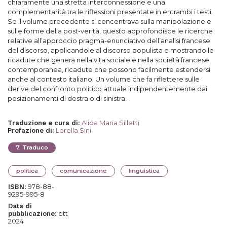
chiaramente una stretta interconnessione e una
complementarità tra le riflessioni presentate in entrambi i testi.
Se il volume precedente si concentrava sulla manipolazione e
sulle forme della post-verità, questo approfondisce le ricerche
relative all’approccio pragma-enunciativo dell’analisi francese
del discorso, applicandole al discorso populista e mostrando le
ricadute che genera nella vita sociale e nella società francese
contemporanea, ricadute che possono facilmente estendersi
anche al contesto italiano. Un volume che fa riflettere sulle
derive del confronto politico attuale indipendentemente dai
posizionamenti di destra o di sinistra.
Alida Maria Silletti
Traduzione e cura di
:
Lorella Sini
Prefazione di
:
7
.
Traduco
politica
comunicazione
linguistica
978-88-
ISBN:
9295-995-8
Data di
ott
pubblicazione:
2024