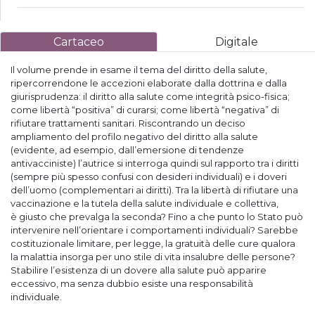
Cartaceo
Digitale
Il volume prende in esame il tema del diritto della salute,
ripercorrendone le accezioni elaborate dalla dottrina e dalla
giurisprudenza: il diritto alla salute come integrità psico-fisica;
come libertà “positiva” di curarsi; come libertà “negativa” di
rifiutare trattamenti sanitari. Riscontrando un deciso
ampliamento del profilo negativo del diritto alla salute
(evidente, ad esempio, dall’emersione di tendenze
antivacciniste) l’autrice si interroga quindi sul rapporto tra i diritti
(sempre più spesso confusi con desideri individuali) e i doveri
dell’uomo (complementari ai diritti). Tra la libertà di rifiutare una
vaccinazione e la tutela della salute individuale e collettiva,
è giusto che prevalga la seconda? Fino a che punto lo Stato può
intervenire nell’orientare i comportamenti individuali? Sarebbe
costituzionale limitare, per legge, la gratuità delle cure qualora
la malattia insorga per uno stile di vita insalubre delle persone?
Stabilire l’esistenza di un dovere alla salute può apparire
eccessivo, ma senza dubbio esiste una responsabilità
individuale.