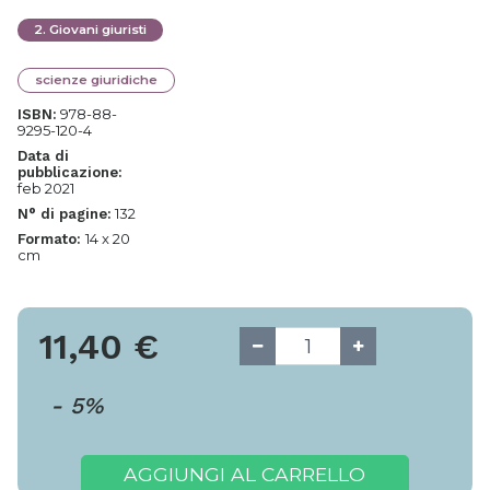
2
.
Giovani giuristi
scienze giuridiche
978-88-
ISBN:
9295-120-4
Data di
pubblicazione:
feb 2021
132
N° di pagine:
14 x 20
Formato:
cm
11,40
€
-
5
%
AGGIUNGI AL CARRELLO