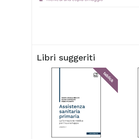
Libri suggeriti
tablick