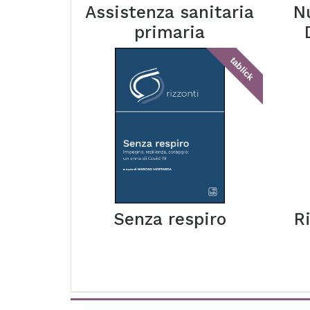
Assistenza sanitaria
Nu
primaria
tablick
Senza respiro
R