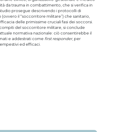
ità da trauma in combattimento, che si verifica in
o studio prosegue descrivendo i protocolli di
o (ovvero il “soccorritore militare”) che sanitario,
fficacia delle primissime cruciali fasi dei soccorsi.
ompiti del soccorritore militare, si conclude
’attuale normativa nazionale: ciò consentirebbe il
formati e addestrati come
first responder
, per
empestivi ed efficaci.