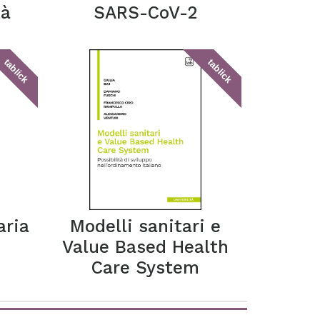
tà
SARS-CoV-2
tablick
tablick
aria
Modelli sanitari e
Value Based Health
Care System