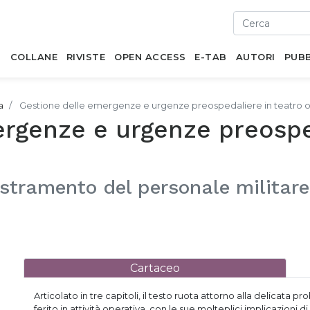
I
COLLANE
RIVISTE
OPEN ACCESS
E-TAB
AUTORI
PUBB
a
Gestione delle emergenze e urgenze preospedaliere in teatro o
rgenze e urgenze preosped
stramento del personale militare 
Cartaceo
Articolato in tre capitoli, il testo ruota attorno alla delicata
ferito in attività operativa, con le sue molteplici implicazioni