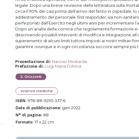
legale. Dopo una breve revisione della letteratura sulla mortal
circa il 90% dei casi prima dell’arrivo del ferito in ospedale, l
addestramento del personale
first responder
, sia non-sanitari
perfezionati dall’Esercito negli ultimi anni per incrementare l’e
Dopo un’analisi della cornice che regolamenta formazione e c
descrivendo possibili interventi di modifica e integrazione all
superamento di alcuni limiti tuttora imposti ai nostri militari 
garantire ovunque e in ogni circostanza soccorsi sempre più t
Narciso Mostarda
Presentazione di
:
Luigi Maria D'Anna
Prefazione di
:
2
.
Orizzonti
scienze mediche
978-88-9295-337-6
ISBN:
gen 2022
Data di pubblicazione:
88
N° di pagine:
17 x 22 cm
Formato: