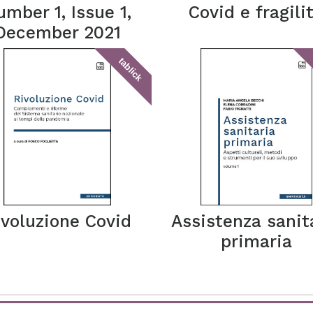
mber 1, Issue 1,
Covid e fragili
December 2021
tablick
ivoluzione Covid
Assistenza sanit
primaria