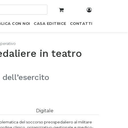
LICA CON NOI
CASA EDITRICE
CONTATTI
perativo
aliere in teatro
dell’esercito
Digitale
 problematica del soccorso preospedaliero al militare
 di ordine clinico, organizzativo-gestionale e medico-