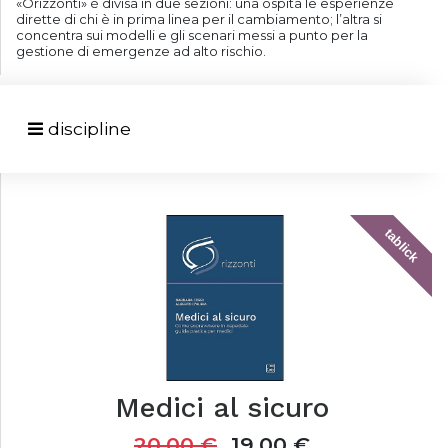
«Orizzonti» è divisa in due sezioni: una ospita le esperienze
dirette di chi è in prima linea per il cambiamento; l’altra si
concentra sui modelli e gli scenari messi a punto per la
gestione di emergenze ad alto rischio.
discipline
tablick
Medici al sicuro
20,00
€
19,00
€