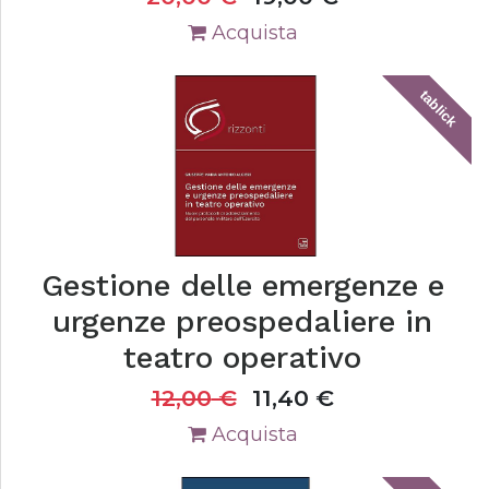
Acquista
tablick
Gestione delle emergenze e
urgenze preospedaliere in
teatro operativo
12,00
€
11,40
€
Acquista