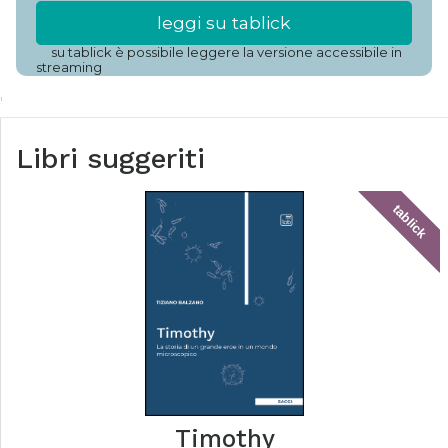
leggi su tablick
su tablick è possibile leggere la versione accessibile in
streaming
Libri suggeriti
tablick
Timothy