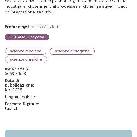
Weapon Convention inspection regime, and therefore on the
industrial and commercial processes and their relative impact
on international security.
Matteo Guidotti
Preface by
:
1
.
CBRNe & Beyond
scienze mediche
scienze biologiche
scienze chimiche
979-12-
ISBN:
5669-061-9
Data di
pubblicazione:
feb 2026
inglese
Lingua:
Formato Digitale:
tablick