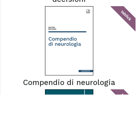
tablick
Compendio di neurologia
tablick