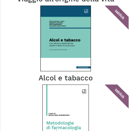
tablick
Alcol e tabacco
tablick