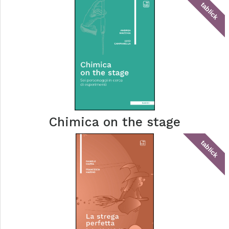
tablick
Chimica on the stage
tablick