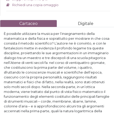
Richiedi una copia omaggio
Cartaceo
Digitale
È possibile utilizzare la musica per l’insegnamento della
matematica e della fisica e soprattutto per mostrare in che cosa
consista il metodo scientifico? L’autore ne è convinto, e con le
fantalezioni mette in evidenza il profondo legame tra queste
discipline, proiettando le sue argomentazioni in un immaginario
dialogo tra un maestro e tre discepoli di una scuola pitagorica
nell’Atene di venti secoli fa: nel corso di ventiquattro giornate,
che costituiscono la prima parte del volume, i quattro,
sfruttando le conoscenze musicali e scientifiche dell’epo­ca,
ciascuno con la propria personalità, raggiungono risultati
matematici e fisici che di fatto, nella realtà, sono stati ottenuti
solo molti secoli dopo. Nella seconda parte, in un’ottica
moderna, viene trattato dal punto di vista fisico-matematico il
funzionamento degli elementi costitutivi delle principali famiglie
di strumenti musicali – corde, membrane, sbarre, lamine,
colonne d’aria – e si approfondiscono alcuni tra gli argomenti
accennati nella prima parte, quali la natura logaritmica della