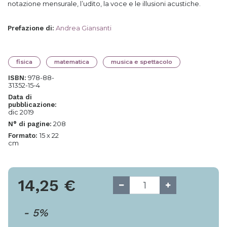
notazione mensurale, l’udito, la voce e le illusioni acustiche.
Andrea Giansanti
Prefazione di
:
fisica
matematica
musica e spettacolo
978-88-
ISBN:
31352-15-4
Data di
pubblicazione:
dic 2019
208
N° di pagine:
15 x 22
Formato:
cm
14,25
€
-
5
%