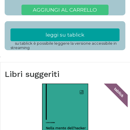
AGGIUNGI AL CARRELLO
leggi su tablick
su tablick è possibile leggere la versione accessibile in
streaming
Libri suggeriti
tablick