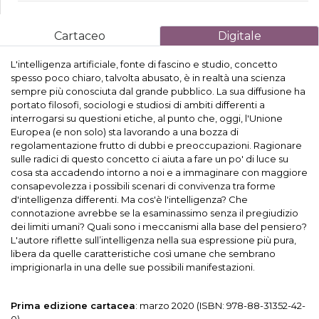
Cartaceo
Digitale
L'intelligenza artificiale, fonte di fascino e studio, concetto
spesso poco chiaro, talvolta abusato, è in realtà una scienza
sempre più conosciuta dal grande pubblico. La sua diffusione ha
portato filosofi, sociologi e studiosi di ambiti differenti a
interrogarsi su questioni etiche, al punto che, oggi, l'Unione
Europea (e non solo) sta lavorando a una bozza di
regolamentazione frutto di dubbi e preoccupazioni. Ragionare
sulle radici di questo concetto ci aiuta a fare un po' di luce su
cosa sta accadendo intorno a noi e a immaginare con maggiore
consapevolezza i possibili scenari di convivenza tra forme
d'intelligenza differenti. Ma cos'è l'intelligenza? Che
connotazione avrebbe se la esaminassimo senza il pregiudizio
dei limiti umani? Quali sono i meccanismi alla base del pensiero?
L'autore riflette sull’intelligenza nella sua espressione più pura,
libera da quelle caratteristiche così umane che sembrano
imprigionarla in una delle sue possibili manifestazioni.
Prima edizione cartacea
: marzo 2020 (ISBN: 978-88-31352-42-