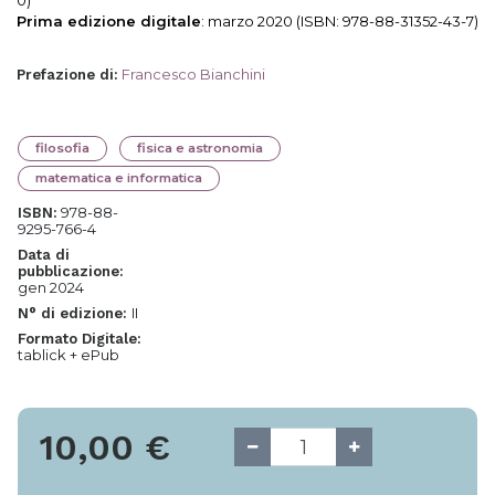
0)
Prima edizione digitale
: marzo 2020 (ISBN: 978-88-31352-43-7)
Francesco Bianchini
Prefazione di
:
filosofia
fisica e astronomia
matematica e informatica
978-88-
ISBN:
9295-766-4
Data di
pubblicazione:
gen 2024
II
N° di edizione:
Formato Digitale:
tablick + ePub
10,00
€