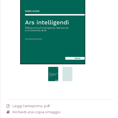
Leggi l'anteprima .pdf
Richiedi una copia omaggio