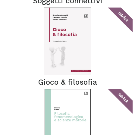
Soggetti connettivi
tablick
Gioco & filosofia
tablick