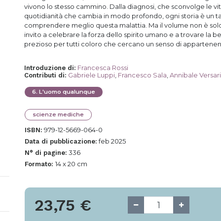
vivono lo stesso cammino. Dalla diagnosi, che sconvolge le vite,
quotidianità che cambia in modo profondo, ogni storia è un t
comprendere meglio questa malattia. Ma il volume non è solo u
invito a celebrare la forza dello spirito umano e a trovare la bel
prezioso per tutti coloro che cercano un senso di appartenenz
Francesca Rossi
Introduzione di
:
Gabriele Luppi
,
Francesco Sala
,
Annibale Versari
Contributi di
:
6
.
L'uomo qualunque
scienze mediche
979-12-5669-064-0
ISBN:
feb 2025
Data di pubblicazione:
336
N° di pagine:
14 x 20 cm
Formato:
23,75
€