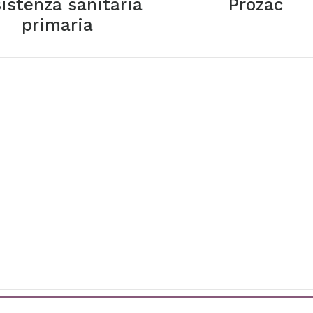
istenza sanitaria
Prozac
primaria