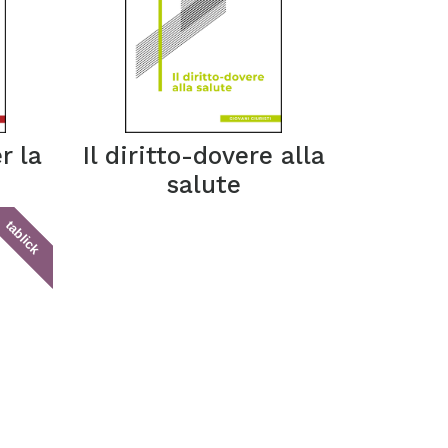
r la
Il diritto-dovere alla
salute
tablick