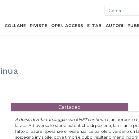
I
COLLANE
RIVISTE
OPEN ACCESS
E-TAB
AUTORI
PUBB
tinua
Cartaceo
A dorso di zebra. Il viaggio con il NET continua
è un percorso e
la vita. Attraverso le storie autentiche di pazienti, familiari e pr
fatto di paure, speranze e resilienza. Le parole diventano un fa
sostegno invisibile, dove timori e dubbi risultano meno ingomb