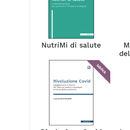
NutriMi di salute
M
del
tablick