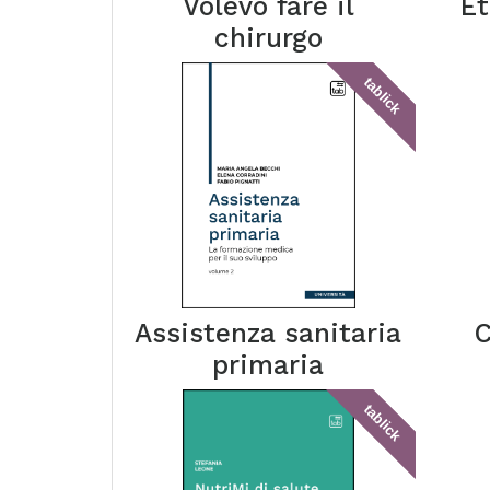
Volevo fare il
Et
chirurgo
tablick
Assistenza sanitaria
C
primaria
tablick