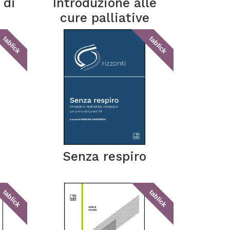
 di
Introduzione alle
cure palliative
tablick
tablick
Senza respiro
tablick
tablick