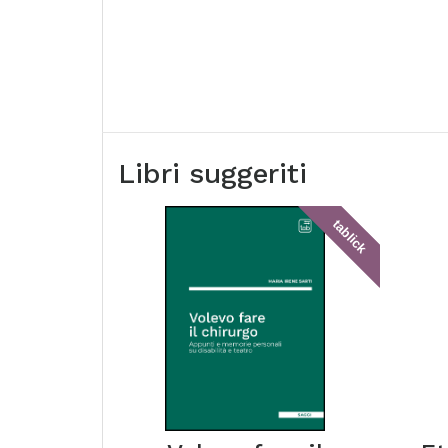
Libri suggeriti
tablick