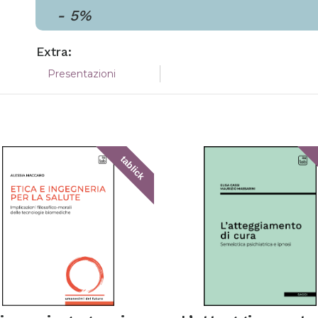
-
5
%
Extra:
Presentazioni
tablick