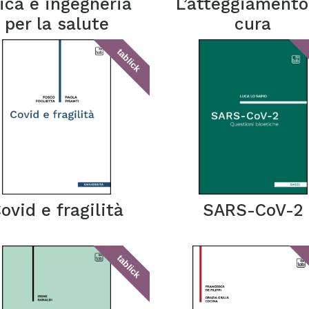
ica e ingegneria
L’atteggiamento
per la salute
cura
tablick
ovid e fragilità
SARS-CoV-2
tablick