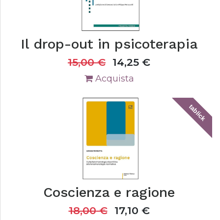
Il drop-out in psicoterapia
15,00
€
14,25
€
Acquista
tablick
Coscienza e ragione
18,00
€
17,10
€