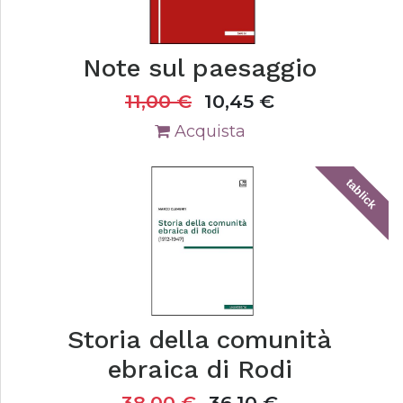
Note sul paesaggio
11,00
€
10,45
€
Acquista
tablick
Storia della comunità
ebraica di Rodi
38,00
€
36,10
€