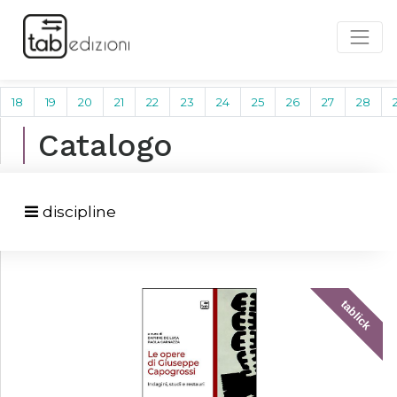
18
19
20
21
22
23
24
25
26
27
28
Catalogo
discipline
tablick