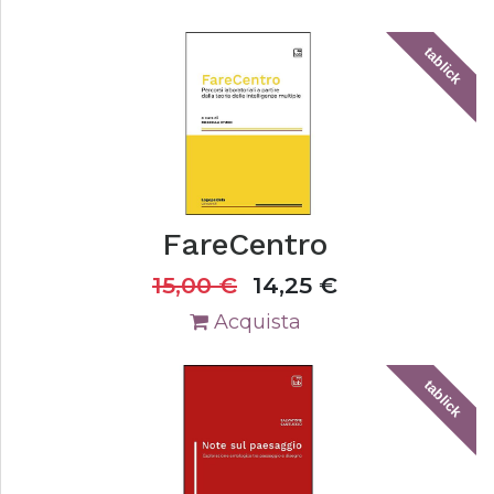
tablick
FareCentro
15,00
€
14,25
€
Acquista
tablick