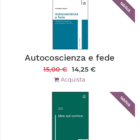
tablick
Autocoscienza e fede
15,00
€
14,25
€
Acquista
tablick