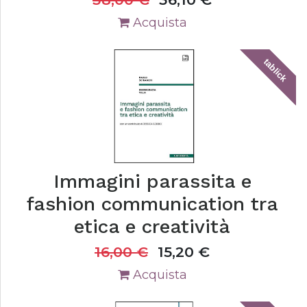
Acquista
tablick
Immagini parassita e
fashion communication tra
etica e creatività
16,00
€
15,20
€
Acquista