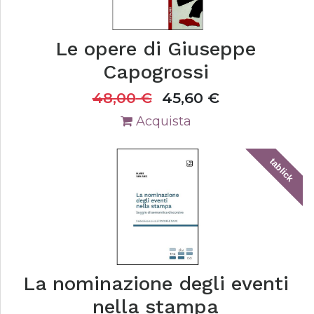
Le opere di Giuseppe
Capogrossi
48,00
€
45,60
€
Acquista
tablick
La nominazione degli eventi
nella stampa