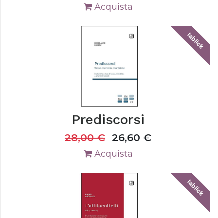
Acquista
tablick
Prediscorsi
28,00
€
26,60
€
Acquista
tablick