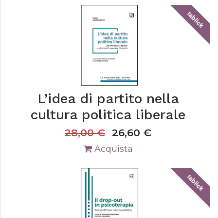
tablick
L’idea di partito nella
cultura politica liberale
28,00
€
26,60
€
Acquista
tablick