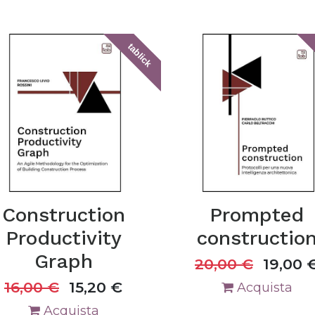
tablick
Construction
Prompted
Productivity
constructio
Graph
20,00
€
19,00
16,00
€
15,20
€
Acquista
Acquista