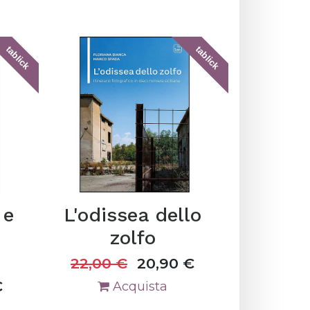
tablick
tablick
 e
L'odissea dello
zolfo
22,00
€
20,90
€
€
Acquista