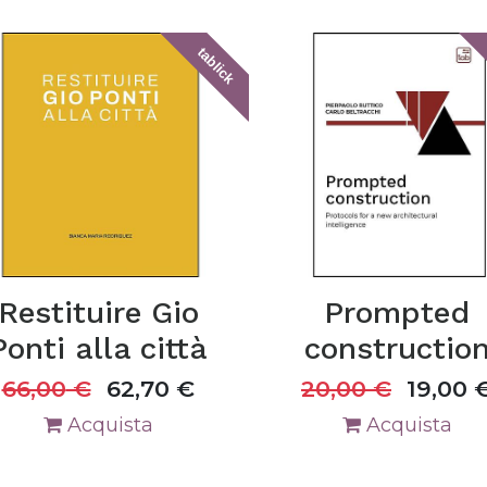
tablick
Restituire Gio
Prompted
Ponti alla città
constructio
66,00
€
62,70
€
20,00
€
19,00
Acquista
Acquista