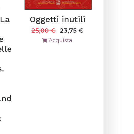
 La
Oggetti inutili
25,00
€
23,75
€
e
Acquista
elle
.
and
€