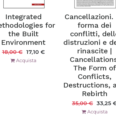
Integrated
Cancellazioni.
thodologies for
forma dei
the Built
conflitti, dell
Environment
distruzioni e d
rinascite |
18,00
€
17,10
€
Cancellations
Acquista
The Form of
Conflicts,
Destructions, 
Rebirth
35,00
€
33,25
Acquista