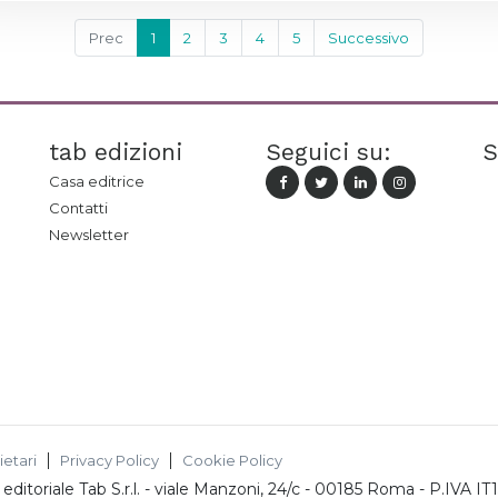
Prec
1
2
3
4
5
Successivo
tab edizioni
Seguici su:
S
Casa editrice
Contatti
Newsletter
ietari
Privacy Policy
Cookie Policy
ditoriale Tab S.r.l.
-
viale Manzoni, 24/c - 00185 Roma
- P.IVA
IT