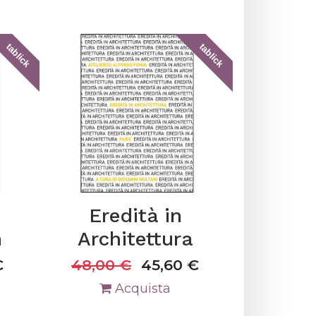
tablick
tablick
Eredità in
n
Architettura
€
48,00
€
45,60
€
Acquista