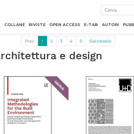
I
COLLANE
RIVISTE
OPEN ACCESS
E-TAB
AUTORI
PUBB
Prec
1
2
3
4
5
Successivo
rchitettura e design
tablick