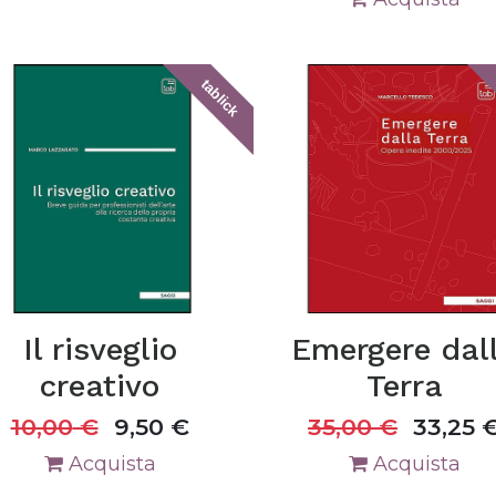
tablick
Il risveglio
Emergere dal
creativo
Terra
10,00
€
9,50
€
35,00
€
33,25
Acquista
Acquista