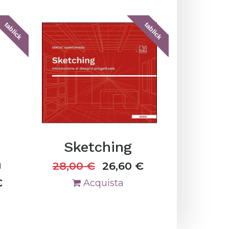
tablick
tablick
Sketching
n
28,00
€
26,60
€
€
Acquista