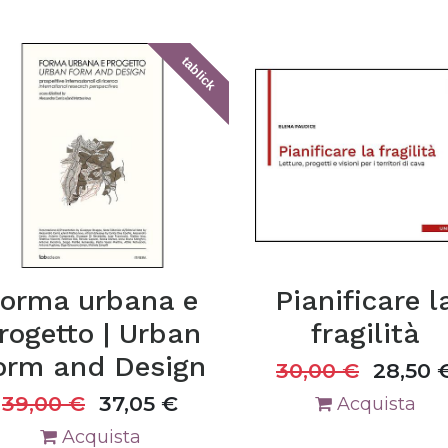
tablick
orma urbana e
Pianificare l
rogetto | Urban
fragilità
orm and Design
30,00
€
28,50
39,00
€
37,05
€
Acquista
Acquista