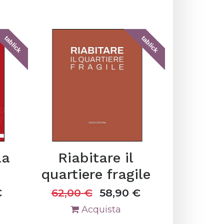
tablick
tablick
la
Riabitare il
quartiere fragile
€
62,00
€
58,90
€
Acquista