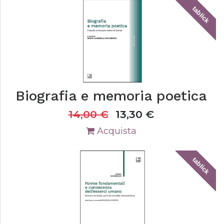
tablick
Biografia e memoria poetica
14,00
€
13,30
€
Acquista
tablick