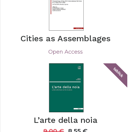
Cities as Assemblages
Open Access
tablick
L’arte della noia
9,00
€
8,55
€