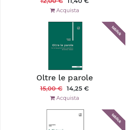
12,00
€
11,40
€
Acquista
tablick
Oltre le parole
15,00
€
14,25
€
Acquista
tablick