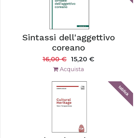
Sintassi dell'aggettivo
coreano
16,00
€
15,20
€
Acquista
tablick