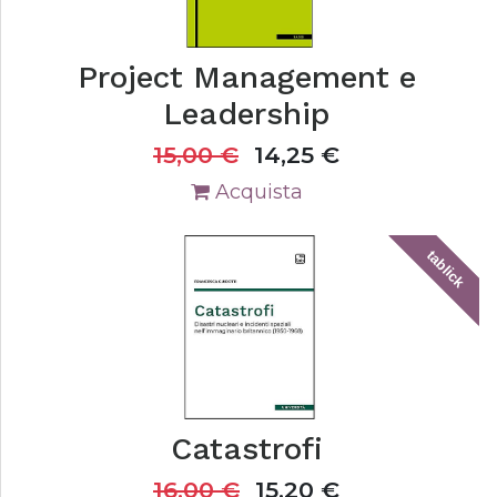
Project Management e
Leadership
15,00
€
14,25
€
Acquista
tablick
Catastrofi
16,00
€
15,20
€