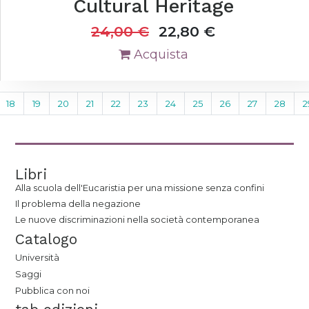
Cultural Heritage
24,00
€
22,80
€
Acquista
18
19
20
21
22
23
24
25
26
27
28
2
Libri
Alla scuola dell'Eucaristia per una missione senza confini
Il problema della negazione
Le nuove discriminazioni nella società contemporanea
Catalogo
Università
Saggi
Pubblica con noi