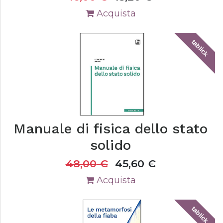
Acquista
tablick
Manuale di fisica dello stato
solido
48,00
€
45,60
€
Acquista
tablick