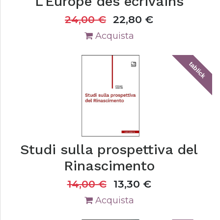
L'Europe des écrivains
24,00
€
22,80
€
Acquista
tablick
Studi sulla prospettiva del
Rinascimento
14,00
€
13,30
€
Acquista