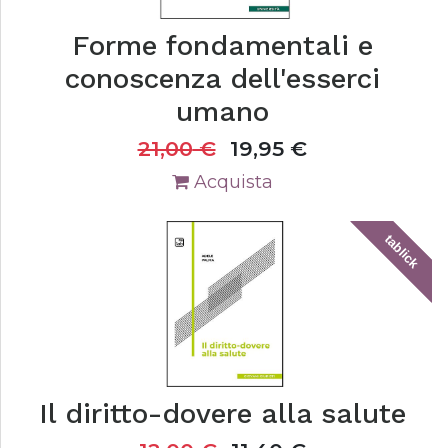
Forme fondamentali e
conoscenza dell'esserci
umano
21,00
€
19,95
€
Acquista
tablick
Il diritto-dovere alla salute