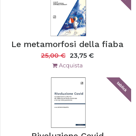
Le metamorfosi della fiaba
25,00
€
23,75
€
Acquista
tablick
Rivoluzione Covid