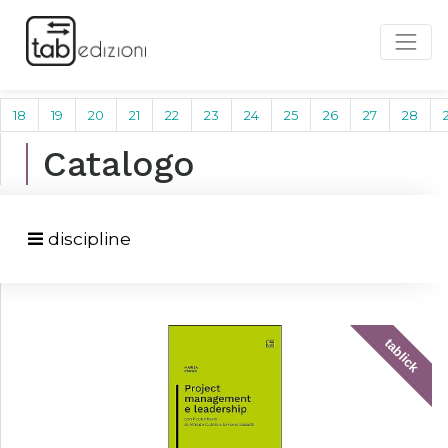
18
19
20
21
22
23
24
25
26
27
28
Catalogo
discipline
tablick