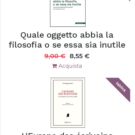
Quale oggetto abbia la
filosofia o se essa sia inutile
9,00
€
8,55
€
Acquista
tablick