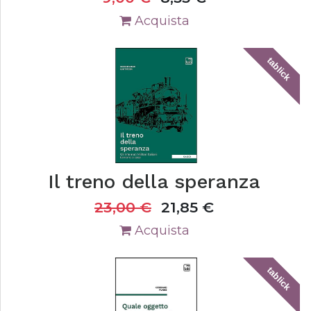
Acquista
tablick
Il treno della speranza
23,00
€
21,85
€
Acquista
tablick