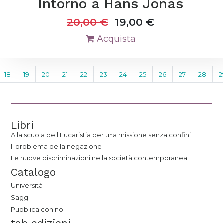
Intorno a Hans Jonas
20,00
€
19,00
€
Acquista
18
19
20
21
22
23
24
25
26
27
28
2
Libri
Alla scuola dell'Eucaristia per una missione senza confini
Il problema della negazione
Le nuove discriminazioni nella società contemporanea
Catalogo
Università
Saggi
Pubblica con noi
tab edizioni