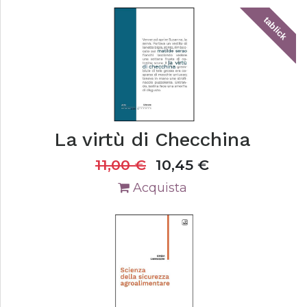
tablick
La virtù di Checchina
11,00
€
10,45
€
Acquista