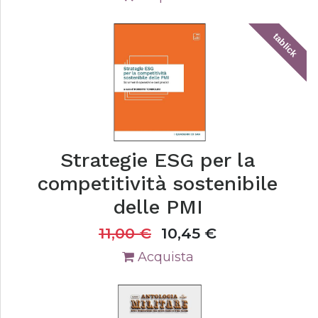
tablick
Strategie ESG per la
competitività sostenibile
delle PMI
11,00
€
10,45
€
Acquista