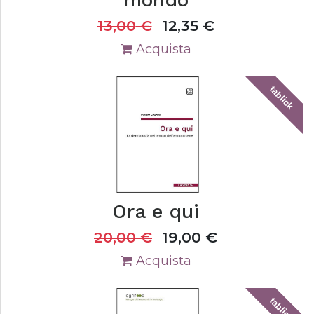
13,00
€
12,35
€
Acquista
tablick
Ora e qui
20,00
€
19,00
€
Acquista
tablick