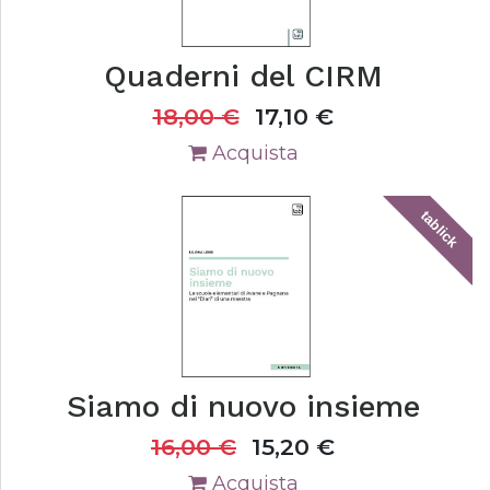
Quaderni del CIRM
18,00
€
17,10
€
Acquista
tablick
Siamo di nuovo insieme
16,00
€
15,20
€
Acquista