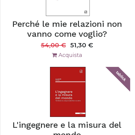
Perché le mie relazioni non
vanno come voglio?
54,00
€
51,30
€
Acquista
tablick
L'ingegnere e la misura del
mondo