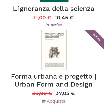
L'ignoranza della scienza
11,00
€
10,45
€
In arrivo
tablick
Forma urbana e progetto |
Urban Form and Design
39,00
€
37,05
€
Acquista