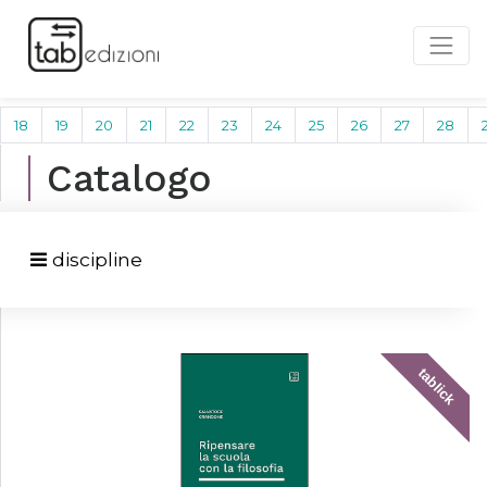
18
19
20
21
22
23
24
25
26
27
28
Catalogo
discipline
tablick