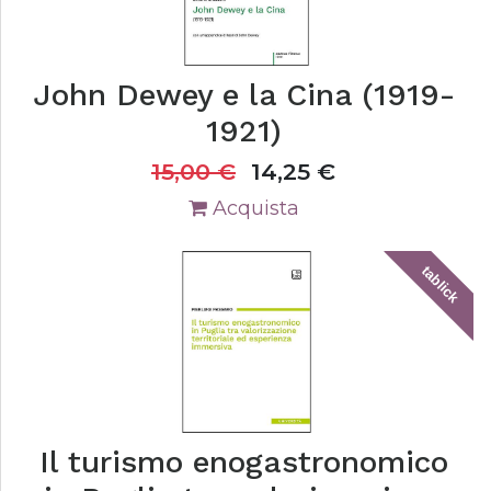
John Dewey e la Cina (1919-
1921)
15,00
€
14,25
€
Acquista
tablick
Il turismo enogastronomico