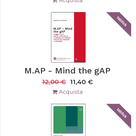
Acquista
tablick
M.AP - Mind the gAP
12,00
€
11,40
€
Acquista
tablick