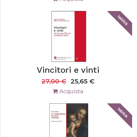
tablick
Vincitori e vinti
27,00
€
25,65
€
Acquista
tablick