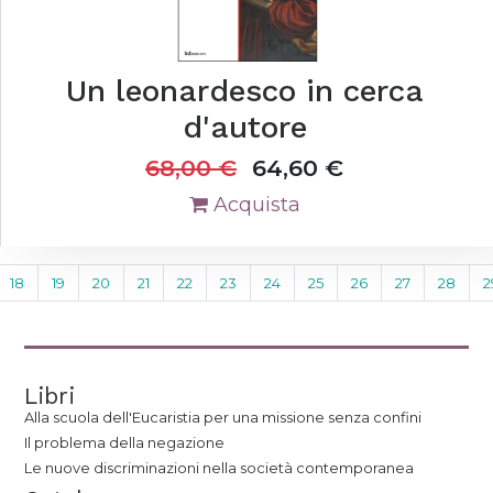
Un leonardesco in cerca
d'autore
68,00
€
64,60
€
Acquista
18
19
20
21
22
23
24
25
26
27
28
2
Libri
Alla scuola dell'Eucaristia per una missione senza confini
Il problema della negazione
Le nuove discriminazioni nella società contemporanea