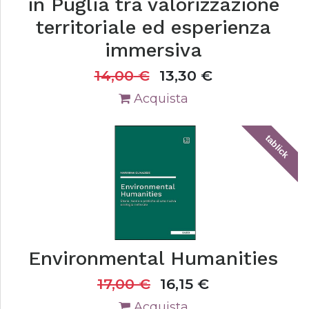
in Puglia tra valorizzazione
territoriale ed esperienza
immersiva
14,00
€
13,30
€
Acquista
tablick
Environmental Humanities
17,00
€
16,15
€
Acquista