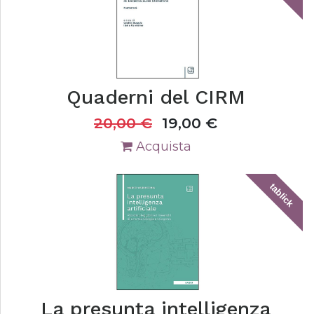
Quaderni del CIRM
20,00
€
19,00
€
Acquista
tablick
La presunta intelligenza