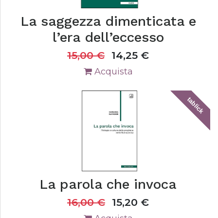
La saggezza dimenticata e
l’era dell’eccesso
15,00
€
14,25
€
Acquista
tablick
La parola che invoca
16,00
€
15,20
€