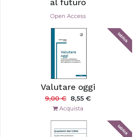
al futuro
Open Access
tablick
Valutare oggi
9,00
€
8,55
€
Acquista
tablick