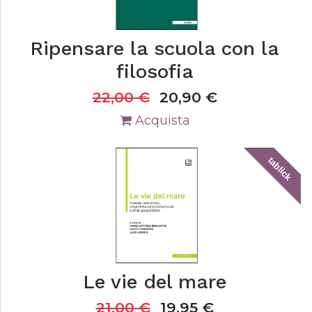
Ripensare la scuola con la
filosofia
22,00
€
20,90
€
Acquista
tablick
Le vie del mare
21,00
€
19,95
€