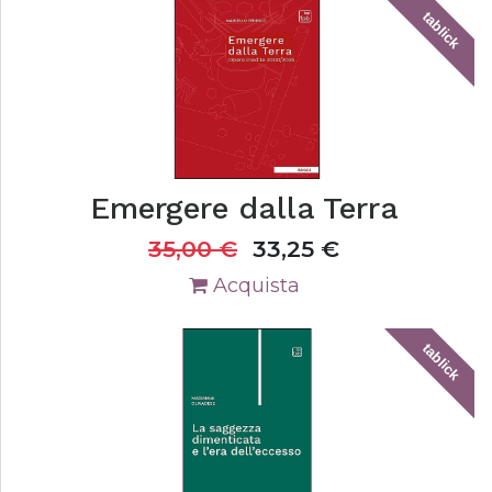
tablick
Emergere dalla Terra
35,00
€
33,25
€
Acquista
tablick