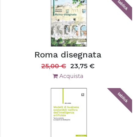
tablick
Roma disegnata
25,00
€
23,75
€
Acquista
tablick