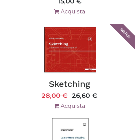
15,00
€
Acquista
tablick
Sketching
28,00
€
26,60
€
Acquista