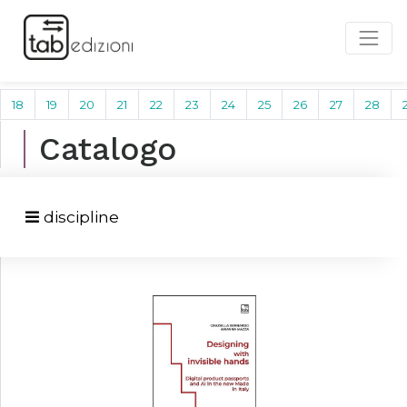
18
19
20
21
22
23
24
25
26
27
28
Catalogo
discipline