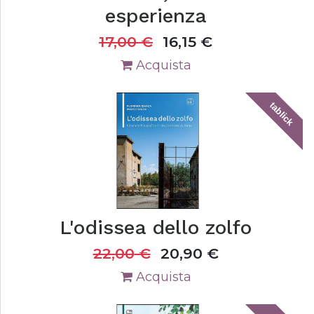
esperienza
17,00
€
16,15
€
Acquista
tablick
L'odissea dello zolfo
22,00
€
20,90
€
Acquista