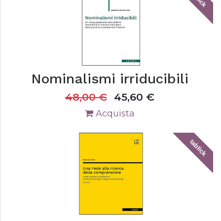
Nominalismi irriducibili
48,00
€
45,60
€
Acquista
tablick