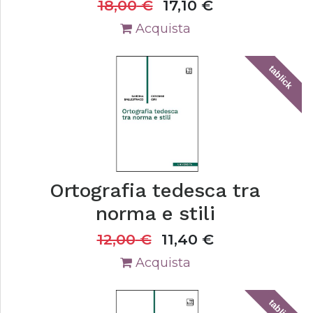
18,00
€
17,10
€
Acquista
tablick
Ortografia tedesca tra
norma e stili
12,00
€
11,40
€
Acquista
tablick