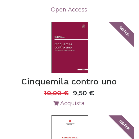
Open Access
tablick
Cinquemila contro uno
10,00
€
9,50
€
Acquista
tablick