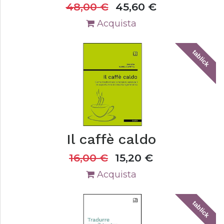
48,00
€
45,60
€
Acquista
tablick
Il caffè caldo
16,00
€
15,20
€
Acquista
tablick