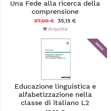
Una Fede alla ricerca della
comprensione
37,00
€
35,15
€
Acquista
tablick
Educazione linguistica e
alfabetizzazione nella
classe di italiano L2