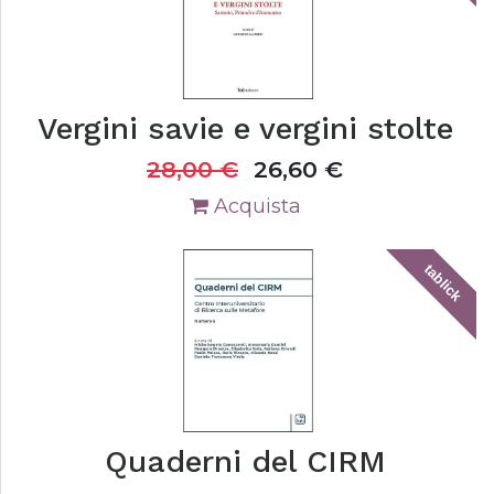
Vergini savie e vergini stolte
28,00
€
26,60
€
Acquista
tablick
Quaderni del CIRM