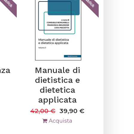
tablick
tablick
nza
Manuale di
dietistica e
dietetica
applicata
42,00
€
39,90
€
Acquista