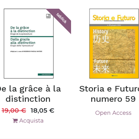
tablick
e la grâce à la
Storia e Futur
distinction
numero 59
19,00
€
18,05
€
Open Access
Acquista