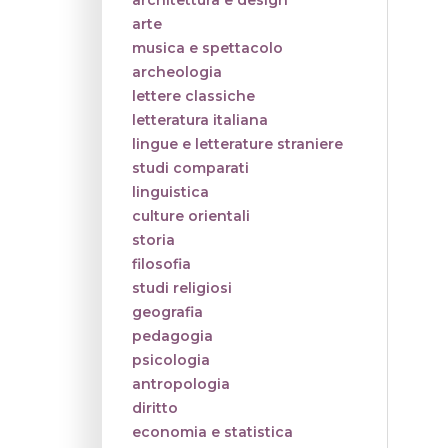
architettura e design
arte
musica e spettacolo
archeologia
lettere classiche
letteratura italiana
lingue e letterature straniere
studi comparati
linguistica
culture orientali
storia
filosofia
studi religiosi
geografia
pedagogia
psicologia
antropologia
diritto
economia e statistica