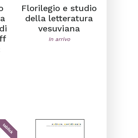
o
Florilegio e studio
La
della letteratura
di
vesuviana
ff
In arrivo
€
tablick