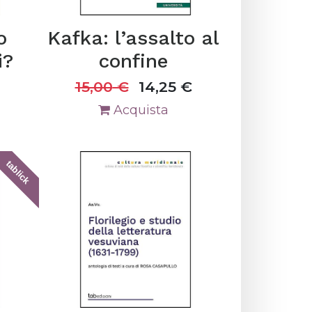
o
Kafka: l’assalto al
i?
confine
15,00
€
14,25
€
Acquista
tablick