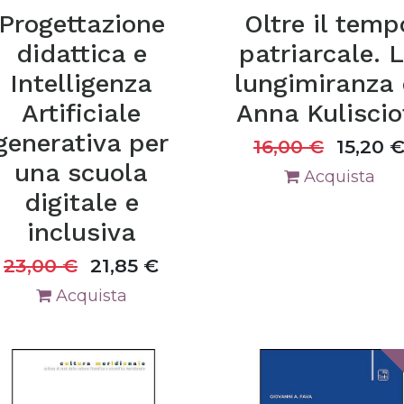
Progettazione
Oltre il temp
didattica e
patriarcale. 
Intelligenza
lungimiranza 
Artificiale
Anna Kuliscio
generativa per
16,00
€
15,20
una scuola
Acquista
digitale e
inclusiva
23,00
€
21,85
€
Acquista