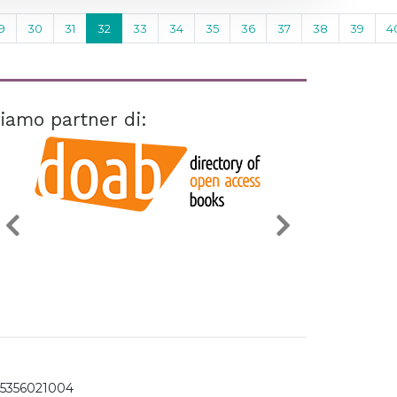
9
30
31
32
33
34
35
36
37
38
39
4
iamo partner di:
15356021004