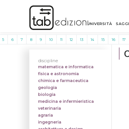
UNIVERSITÀ
SAGG
5
6
7
8
9
10
11
12
13
14
15
16
17
discipline
matematica e informatica
fisica e astronomia
chimica e farmaceutica
geologia
biologia
medicina e infermieristica
veterinaria
agraria
ingegneria