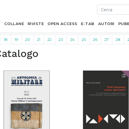
I
COLLANE
RIVISTE
OPEN ACCESS
E-TAB
AUTORI
PUBB
18
19
20
21
22
23
24
25
26
27
28
Catalogo