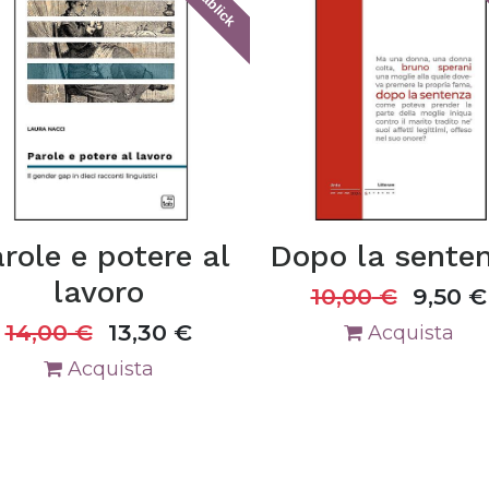
tablick
role e potere al
Dopo la sente
lavoro
10,00
€
9,50
€
14,00
€
13,30
€
Acquista
Acquista