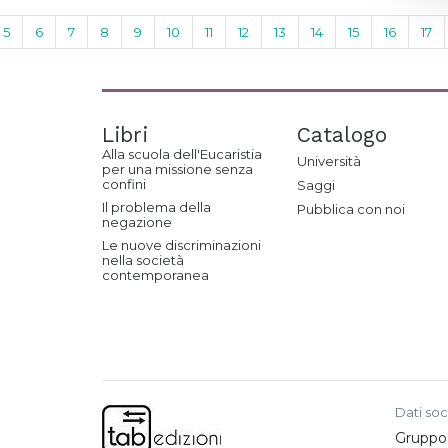
5
6
7
8
9
10
11
12
13
14
15
16
17
Libri
Catalogo
Alla scuola dell'Eucaristia
Università
per una missione senza
confini
Saggi
Il problema della
Pubblica con noi
negazione
Le nuove discriminazioni
nella società
contemporanea
Dati soc
Gruppo e