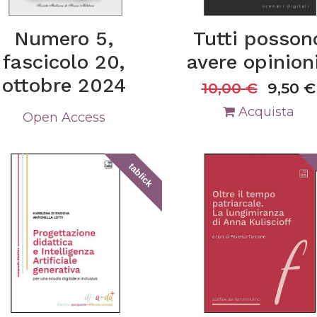
Numero 5,
Tutti posson
fascicolo 20,
avere opinion
ottobre 2024
10,00
€
9,50
€
Acquista
Open Access
tablick