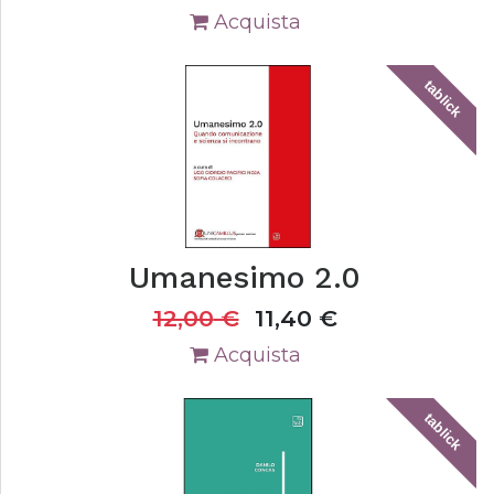
Acquista
tablick
Umanesimo 2.0
12,00
€
11,40
€
Acquista
tablick