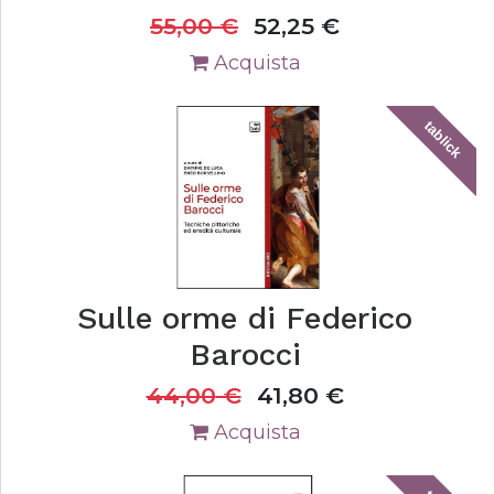
55,00
€
52,25
€
Acquista
tablick
Sulle orme di Federico
Barocci
44,00
€
41,80
€
Acquista