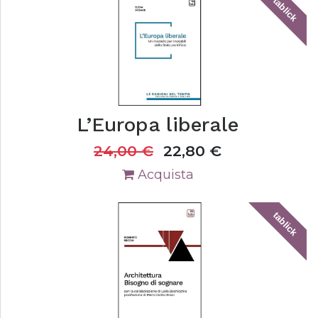
tablick
L’Europa liberale
24,00
€
22,80
€
Acquista
tablick