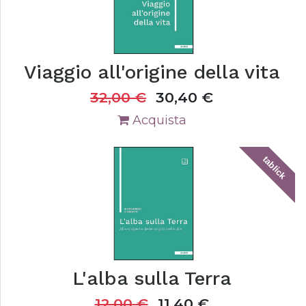
Viaggio all'origine della vita
32,00
€
30,40
€
Acquista
tablick
L'alba sulla Terra
12,00
€
11,40
€