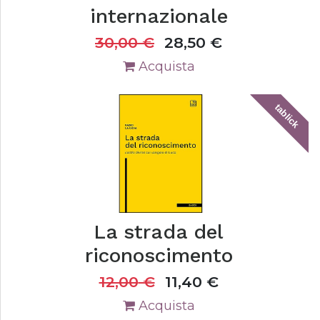
internazionale
30,00
€
28,50
€
Acquista
tablick
La strada del
riconoscimento
12,00
€
11,40
€
Acquista