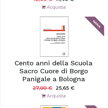
Acquista
tablick
Cento anni della Scuola
Sacro Cuore di Borgo
Panigale a Bologna
27,00
€
25,65
€
Acquista