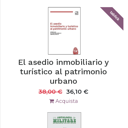
tablick
El asedio inmobiliario y
turístico al patrimonio
urbano
38,00
€
36,10
€
Acquista