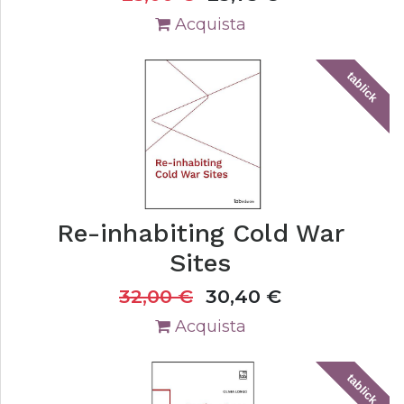
Acquista
tablick
Re-inhabiting Cold War
Sites
32,00
€
30,40
€
Acquista
tablick