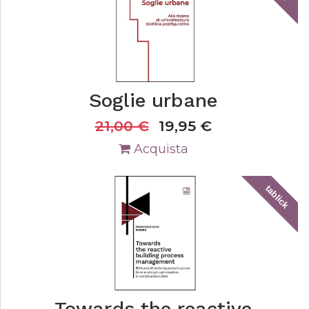
Soglie urbane
21,00
€
19,95
€
Acquista
tablick
Towards the reactive