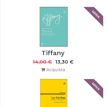
tablick
Tiffany
14,00
€
13,30
€
Acquista
tablick