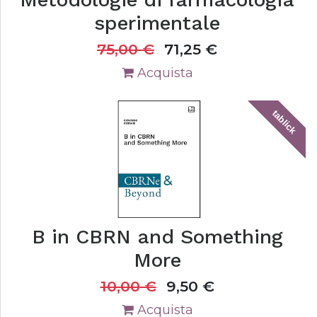
sperimentale
75,00
€
71,25
€
Acquista
tablick
B in CBRN and Something
More
10,00
€
9,50
€
Acquista