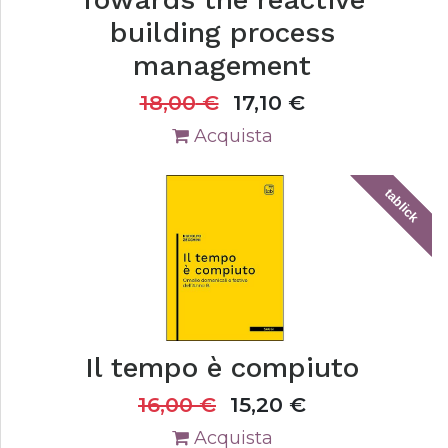
building process
management
18,00
€
17,10
€
Acquista
tablick
Il tempo è compiuto
16,00
€
15,20
€
Acquista