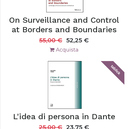
On Surveillance and Control
at Borders and Boundaries
55,00
€
52,25
€
Acquista
tablick
L'idea di persona in Dante
25,00
€
23,75
€