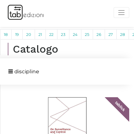
18
19
20
21
22
23
24
25
26
27
28
Catalogo
discipline
tablick