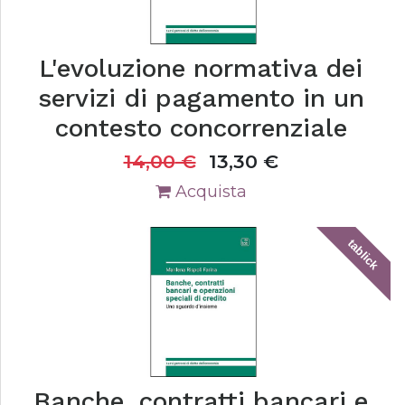
L'evoluzione normativa dei
servizi di pagamento in un
contesto concorrenziale
14,00
€
13,30
€
Acquista
tablick
Banche, contratti bancari e