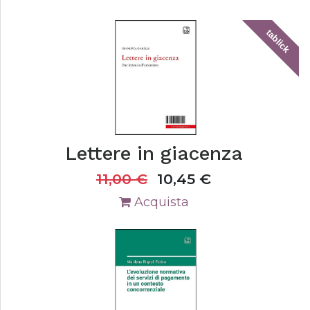
tablick
Lettere in giacenza
11,00
€
10,45
€
Acquista