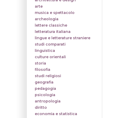
architettura e design
arte
musica e spettacolo
archeologia
lettere classiche
letteratura italiana
lingue e letterature straniere
studi comparati
linguistica
culture orientali
storia
filosofia
studi religiosi
geografia
pedagogia
psicologia
antropologia
diritto
economia e statistica