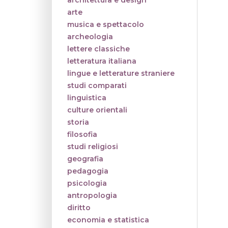
architettura e design
arte
musica e spettacolo
archeologia
lettere classiche
letteratura italiana
lingue e letterature straniere
studi comparati
linguistica
culture orientali
storia
filosofia
studi religiosi
geografia
pedagogia
psicologia
antropologia
diritto
economia e statistica