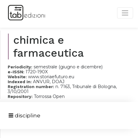
chimica e
farmaceutica
semestrale (giugno e dicembre)
Periodicity:
1720-190X
e-ISSN:
www.storiaefuturo.eu
Website:
ANVUR, DOAJ
Indexed in:
n. 7163, Tribunale di Bologna,
Registration number:
3/10/2001
Torrossa Open
Repository:
discipline