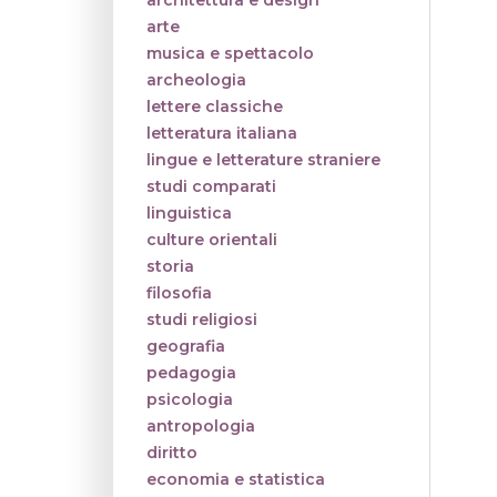
architettura e design
arte
musica e spettacolo
archeologia
lettere classiche
letteratura italiana
lingue e letterature straniere
studi comparati
linguistica
culture orientali
storia
filosofia
studi religiosi
geografia
pedagogia
psicologia
antropologia
diritto
economia e statistica