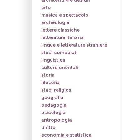
architettura e design
arte
musica e spettacolo
archeologia
lettere classiche
letteratura italiana
lingue e letterature straniere
studi comparati
linguistica
culture orientali
storia
filosofia
studi religiosi
geografia
pedagogia
psicologia
antropologia
diritto
economia e statistica