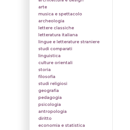
architettura e design
arte
musica e spettacolo
archeologia
lettere classiche
letteratura italiana
lingue e letterature straniere
studi comparati
linguistica
culture orientali
storia
filosofia
studi religiosi
geografia
pedagogia
psicologia
antropologia
diritto
economia e statistica