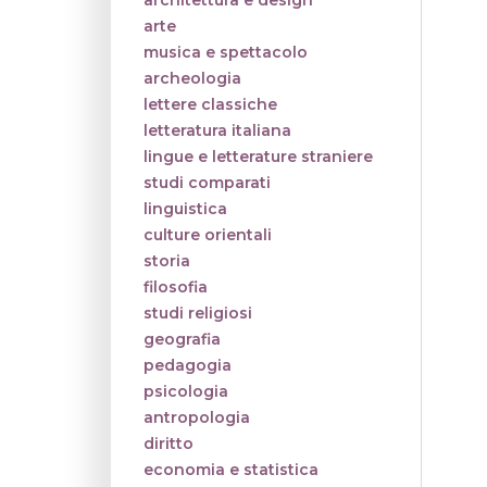
architettura e design
arte
musica e spettacolo
archeologia
lettere classiche
letteratura italiana
lingue e letterature straniere
studi comparati
linguistica
culture orientali
storia
filosofia
studi religiosi
geografia
pedagogia
psicologia
antropologia
diritto
economia e statistica