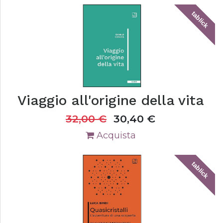
tablick
Viaggio all'origine della vita
32,00
€
30,40
€
Acquista
tablick