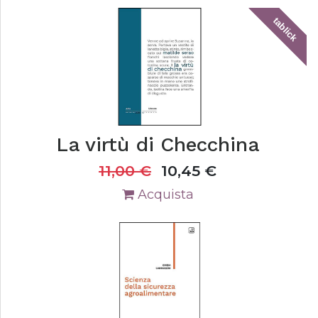
tablick
La virtù di Checchina
11,00
€
10,45
€
Acquista