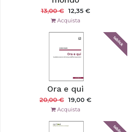
13,00
€
12,35
€
Acquista
tablick
Ora e qui
20,00
€
19,00
€
Acquista
tablick