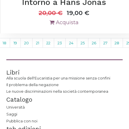
Intorno a Hans Jonas
20,00
€
19,00
€
Acquista
18
19
20
21
22
23
24
25
26
27
28
2
Libri
Alla scuola dell'Eucaristia per una missione senza confini
Il problema della negazione
Le nuove discriminazioni nella società contemporanea
Catalogo
Università
Saggi
Pubblica con noi
tab edizioni