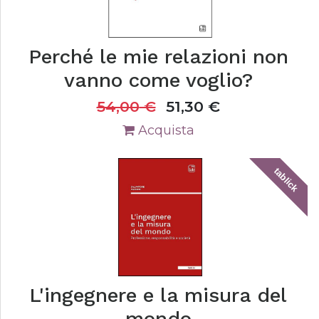
Perché le mie relazioni non
vanno come voglio?
54,00
€
51,30
€
Acquista
tablick
L'ingegnere e la misura del
mondo