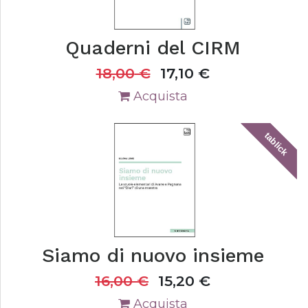
Quaderni del CIRM
18,00
€
17,10
€
Acquista
tablick
Siamo di nuovo insieme
16,00
€
15,20
€
Acquista