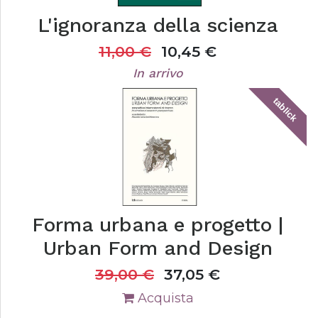
L'ignoranza della scienza
11,00
€
10,45
€
In arrivo
tablick
Forma urbana e progetto |
Urban Form and Design
39,00
€
37,05
€
Acquista