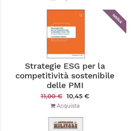
tablick
Strategie ESG per la
competitività sostenibile
delle PMI
11,00
€
10,45
€
Acquista