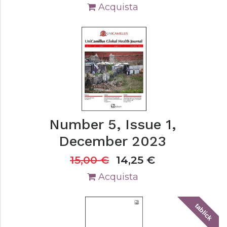
Acquista
Number 5, Issue 1,
December 2023
15,00
€
14,25
€
Acquista
tablick