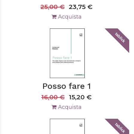
25,00
€
23,75
€
Acquista
tablick
Posso fare 1
16,00
€
15,20
€
Acquista
tablick