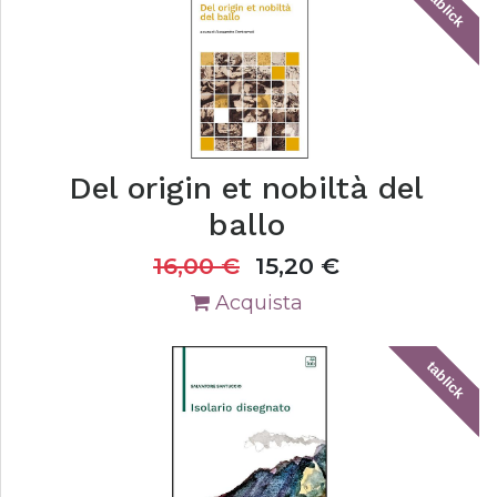
tablick
Del origin et nobiltà del
ballo
16,00
€
15,20
€
Acquista
tablick