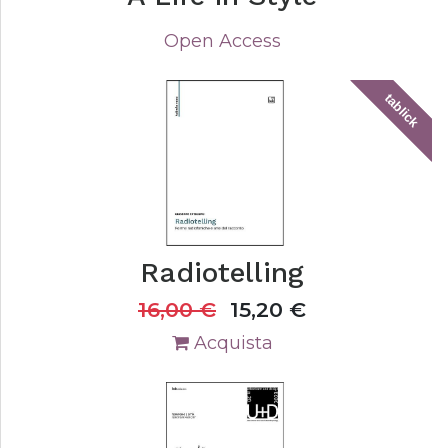
Open Access
tablick
Radiotelling
16,00
€
15,20
€
Acquista