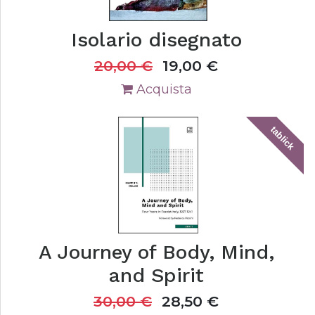
Isolario disegnato
20,00
€
19,00
€
Acquista
tablick
A Journey of Body, Mind,
and Spirit
30,00
€
28,50
€