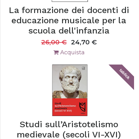
La formazione dei docenti di
educazione musicale per la
scuola dell'infanzia
26,00
€
24,70
€
Acquista
tablick
Studi sull’Aristotelismo
medievale (secoli VI-XVI)