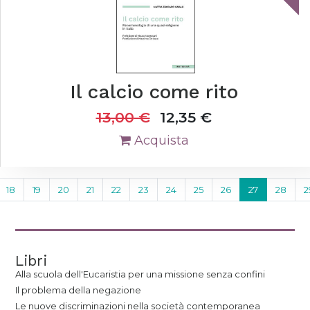
Il calcio come rito
13,00
€
12,35
€
Acquista
18
19
20
21
22
23
24
25
26
27
28
2
Libri
Alla scuola dell'Eucaristia per una missione senza confini
Il problema della negazione
Le nuove discriminazioni nella società contemporanea