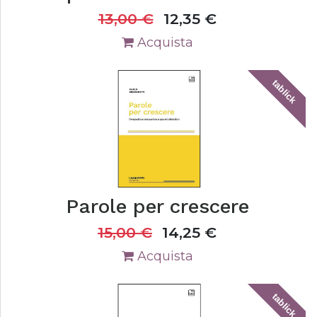
13,00
€
12,35
€
Acquista
tablick
Parole per crescere
15,00
€
14,25
€
Acquista
tablick