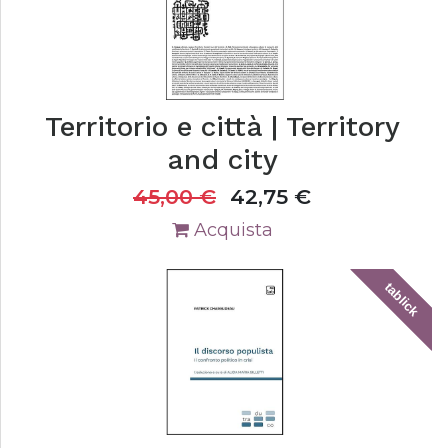
Territorio e città | Territory
and city
45,00
€
42,75
€
Acquista
tablick