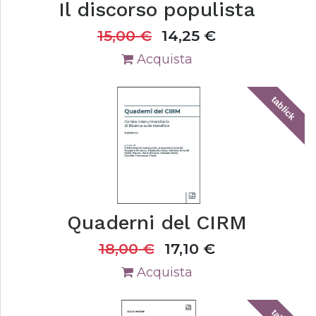
Il discorso populista
15,00
€
14,25
€
Acquista
tablick
Quaderni del CIRM
18,00
€
17,10
€
Acquista