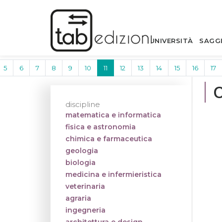
UNIVERSITÀ
SAGG
5
6
7
8
9
10
11
12
13
14
15
16
17
discipline
matematica e informatica
fisica e astronomia
chimica e farmaceutica
geologia
biologia
medicina e infermieristica
veterinaria
agraria
ingegneria