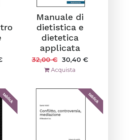
Manuale di
tro
dietistica e
e
dietetica
applicata
€
32,00
€
30,40
€
Acquista
tablick
tablick