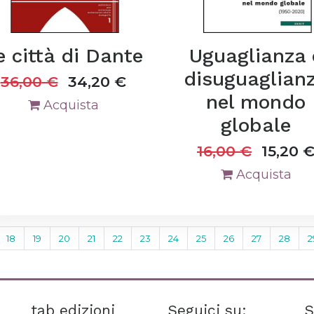
e città di Dante
Uguaglianza 
disuguaglian
36,00
€
34,20
€
nel mondo
Acquista
globale
16,00
€
15,20
Acquista
18
19
20
21
22
23
24
25
26
27
28
2
tab edizioni
Seguici su:
S