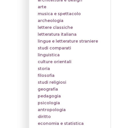
architettura e design
arte
musica e spettacolo
archeologia
lettere classiche
letteratura italiana
lingue e letterature straniere
studi comparati
linguistica
culture orientali
storia
filosofia
studi religiosi
geografia
pedagogia
psicologia
antropologia
diritto
economia e statistica