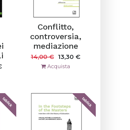
Conflitto,
controversia,
i
mediazione
i
14,00
€
13,30
€
€
Acquista
tablick
tablick