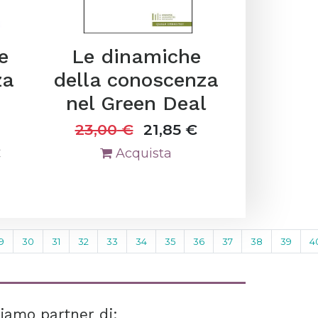
e
Le dinamiche
za
della conoscenza
nel Green Deal
23,00
€
21,85
€
€
Acquista
9
30
31
32
33
34
35
36
37
38
39
4
iamo partner di: