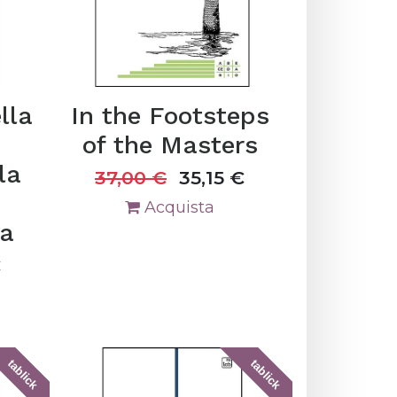
lla
In the Footsteps
of the Masters
la
37,00
€
35,15
€
Acquista
ta
€
tablick
tablick