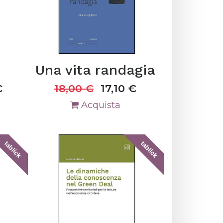
2
Una vita randagia
€
18,00
€
17,10
€
Acquista
tablick
tablick