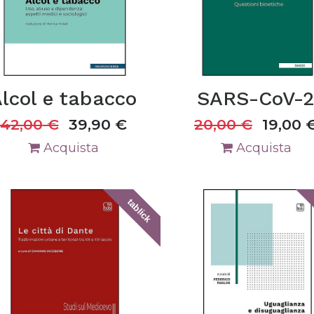
lcol e tabacco
SARS-CoV-
42,00
€
39,90
€
20,00
€
19,00
Acquista
Acquista
tablick