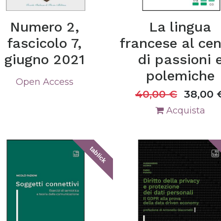
Numero 2,
La lingua
fascicolo 7,
francese al cen
giugno 2021
di passioni 
polemiche
Open Access
40,00
€
38,00
Acquista
tablick