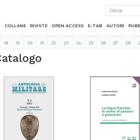
I
COLLANE
RIVISTE
OPEN ACCESS
E-TAB
AUTORI
PUBB
18
19
20
21
22
23
24
25
26
27
28
Catalogo