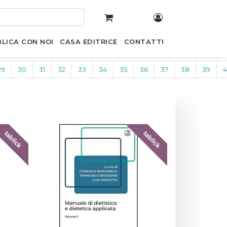
LICA CON NOI
CASA EDITRICE
CONTATTI
29
30
31
32
33
34
35
36
37
38
39
tablick
tablick