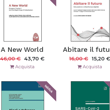
A New World
Abitare il fut
46,00
€
43,70
€
16,00
€
15,20
Acquista
Acquista
tablick