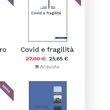
uro
Covid e fragilità
€
27,00
€
25,65
€
Acquista
tablick