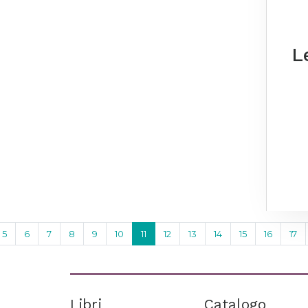
L
5
6
7
8
9
10
11
12
13
14
15
16
17
Libri
Catalogo