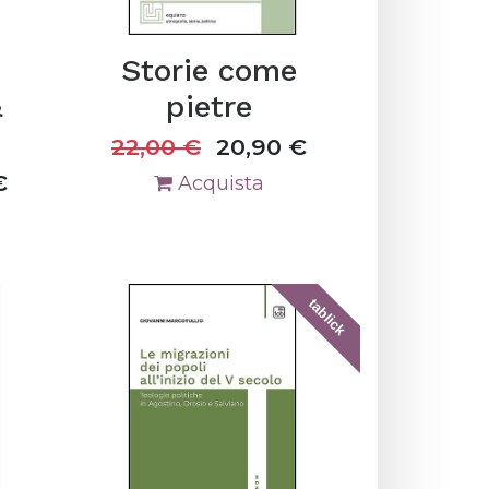
Storie come
&
pietre
22,00
€
20,90
€
€
Acquista
tablick