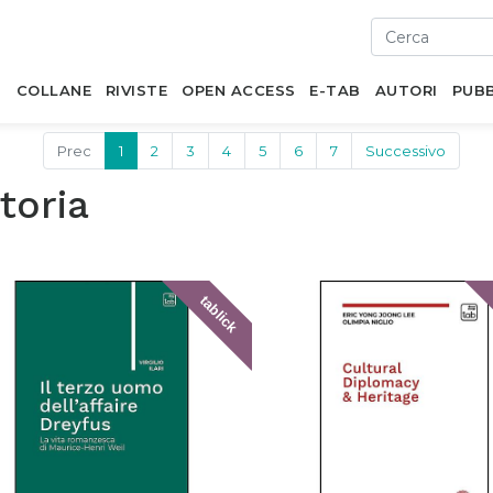
I
COLLANE
RIVISTE
OPEN ACCESS
E-TAB
AUTORI
PUBB
Prec
1
2
3
4
5
6
7
Successivo
toria
tablick