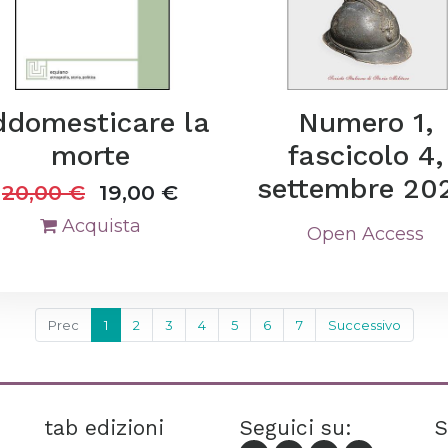
domesticare la
Numero 1,
morte
fascicolo 4,
settembre 20
20,00
€
19,00
€
Acquista
Open Access
Prec
1
2
3
4
5
6
7
Successivo
tab edizioni
Seguici su:
S