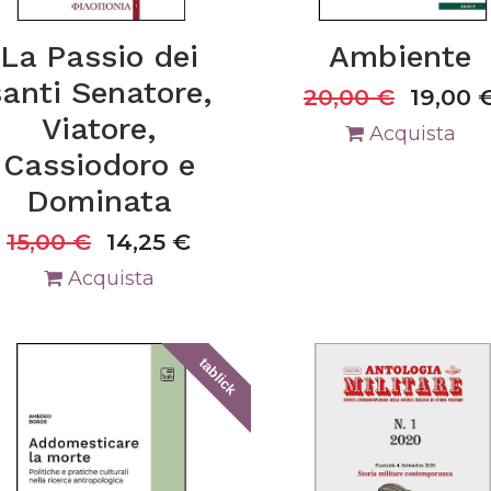
La Passio dei
Ambiente
santi Senatore,
20,00
€
19,00
Viatore,
Acquista
Cassiodoro e
Dominata
15,00
€
14,25
€
Acquista
tablick