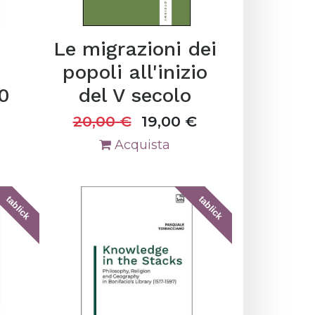
Le migrazioni dei
popoli all'inizio
0
del V secolo
20,00
€
19,00
€
Acquista
tablick
tablick