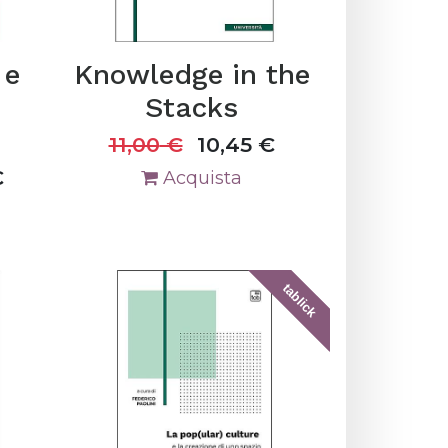
 e
Knowledge in the
Stacks
11,00
€
10,45
€
€
Acquista
tablick