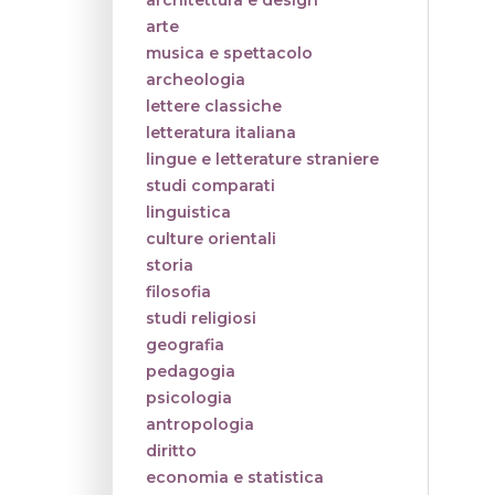
architettura e design
arte
musica e spettacolo
archeologia
lettere classiche
letteratura italiana
lingue e letterature straniere
studi comparati
linguistica
culture orientali
storia
filosofia
studi religiosi
geografia
pedagogia
psicologia
antropologia
diritto
economia e statistica