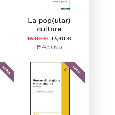
La pop(ular)
culture
0
14,00
€
13,30
€
Acquista
tablick
tablick