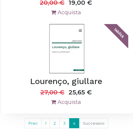
20,00
€
19,00
€
Acquista
tablick
Lourenço, giullare
27,00
€
25,65
€
Acquista
Prec
1
2
3
4
Successivo