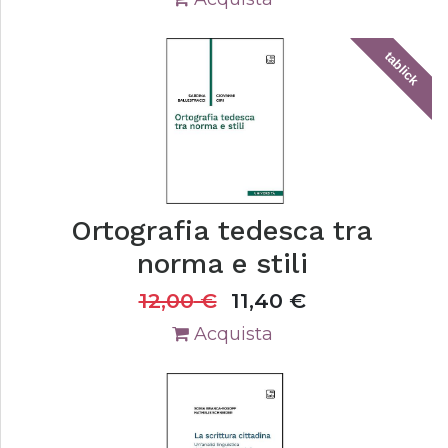
tablick
Ortografia tedesca tra
norma e stili
12,00
€
11,40
€
Acquista