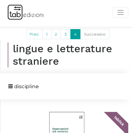
Prec
1
2
3
4
Successivo
lingue e letterature
straniere
discipline
tablick