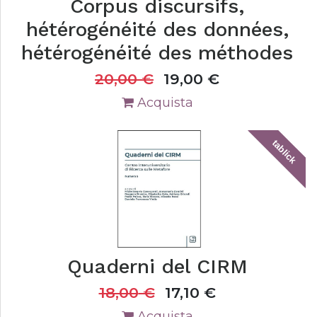
Corpus discursifs,
hétérogénéité des données,
hétérogénéité des méthodes
20,00
€
19,00
€
Acquista
tablick
Quaderni del CIRM
18,00
€
17,10
€
Acquista