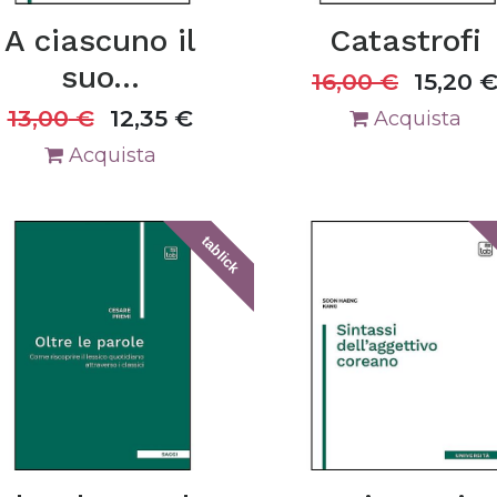
A ciascuno il
Catastrofi
suo...
16,00
€
15,20
13,00
€
12,35
€
Acquista
Acquista
tablick