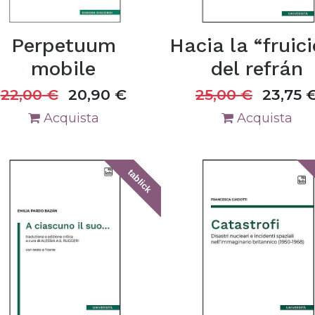
Perpetuum
Hacia la “fruic
mobile
del refrán
22,00
€
20,90
€
25,00
€
23,75
Acquista
Acquista
tablick