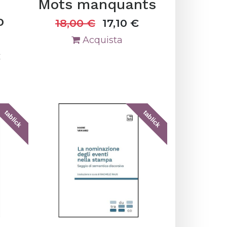
Mots manquants
o
18,00
€
17,10
€
Acquista
€
tablick
tablick