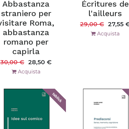
Abbastanza
Écritures de
straniero per
l'ailleurs
visitare Roma,
29,00
€
27,55
abbastanza
Acquista
romano per
capirla
30,00
€
28,50
€
Acquista
tablick