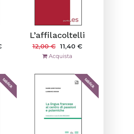
L’affilacoltelli
€
12,00
€
11,40
€
Acquista
tablick
tablick