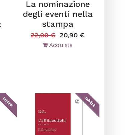
La nominazione
degli eventi nella
stampa
€
22,00
€
20,90
€
Acquista
tablick
tablick