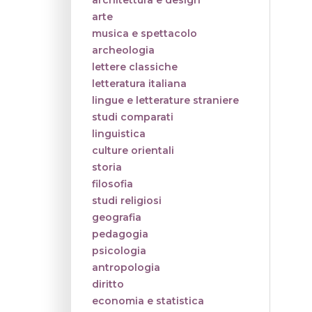
architettura e design
arte
musica e spettacolo
archeologia
lettere classiche
letteratura italiana
lingue e letterature straniere
studi comparati
linguistica
culture orientali
storia
filosofia
studi religiosi
geografia
pedagogia
psicologia
antropologia
diritto
economia e statistica