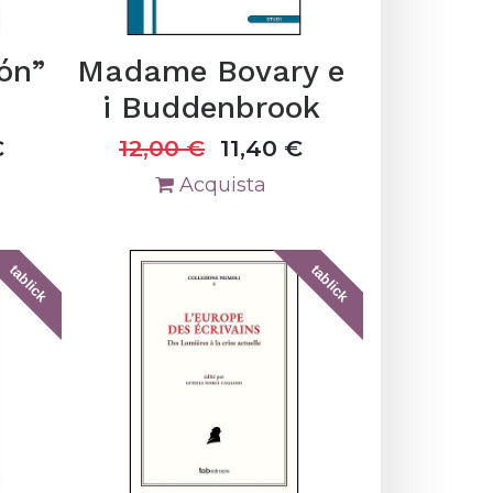
ión”
Madame Bovary e
i Buddenbrook
€
12,00
€
11,40
€
Acquista
tablick
tablick