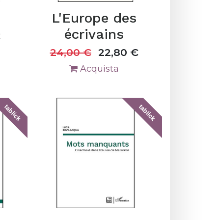
L'Europe des
écrivains
€
24,00
€
22,80
€
Acquista
tablick
tablick