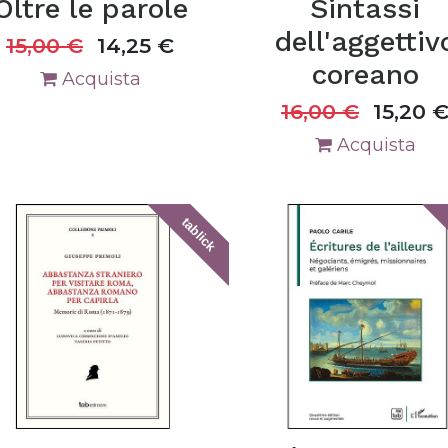
Oltre le parole
Sintassi
dell'aggettiv
15,00
€
14,25
€
coreano
Acquista
16,00
€
15,20
Acquista
tablick