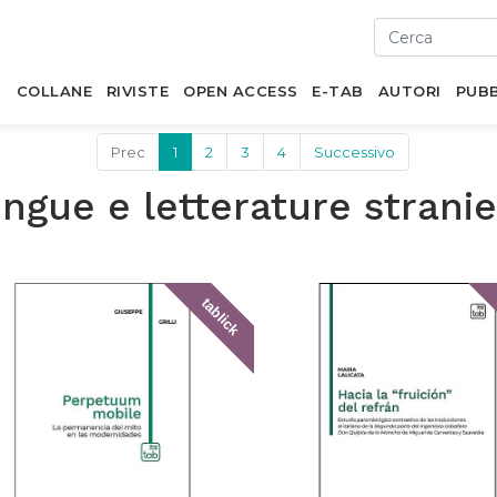
I
COLLANE
RIVISTE
OPEN ACCESS
E-TAB
AUTORI
PUBB
Prec
1
2
3
4
Successivo
ingue e letterature strani
tablick