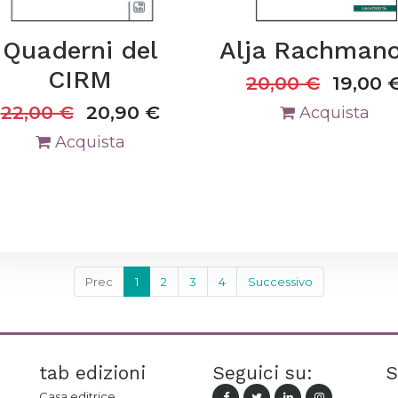
Quaderni del
Alja Rachman
CIRM
20,00
€
19,00
22,00
€
20,90
€
Acquista
Acquista
Prec
1
2
3
4
Successivo
tab edizioni
Seguici su:
S
Casa editrice